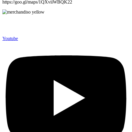
https://goo.gl/maps/1QXviiWBQK22
Merchandiso adalah produsen Souvenir Promosi yang
berpengalaman lebih dari 10 tahun, Terbukti Melayani lebih dari
750 Perusahaan dan memproduksi lebih dari 500.000 Merchandise
(Souvenir Kantor terbaik kami sajikan untuk Anda).
Youtube