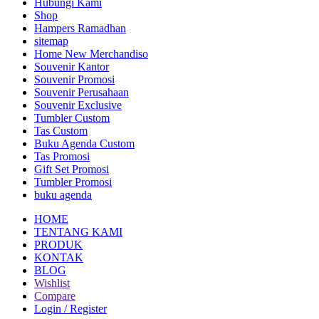
Hubungi Kami
Shop
Hampers Ramadhan
sitemap
Home New Merchandiso
Souvenir Kantor
Souvenir Promosi
Souvenir Perusahaan
Souvenir Exclusive
Tumbler Custom
Tas Custom
Buku Agenda Custom
Tas Promosi
Gift Set Promosi
Tumbler Promosi
buku agenda
HOME
TENTANG KAMI
PRODUK
KONTAK
BLOG
Wishlist
Compare
Login / Register