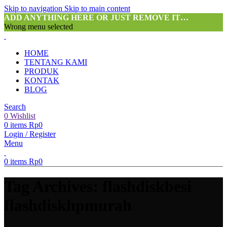
Skip to navigation
Skip to main content
ADD ANYTHING HERE OR JUST REMOVE IT…
Wrong menu selected
HOME
TENTANG KAMI
PRODUK
KONTAK
BLOG
Search
0
Wishlist
0
items
Rp
0
Login / Register
Menu
0
items
Rp
0
Tag Archives: flashdiskbesi
flashdiskhpmurah