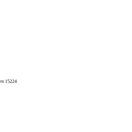
ten 15224
ebih dari 10 tahun, Terbukti Melayani lebih dari 750 Perusahaan da