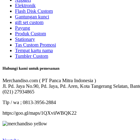
Elektronik
Flash Disk Custom
Gantungan kunci
gift set custom
Payung
Produk Custom
Stationary
Tas Custom Promosi
Tempat kartu nama
Tumbler Custom
Hubungi kami untuk pemesanan
Merchandiso.com ( PT Panca Mitra Indonesia )
Jl. Pd. Jaya No.90, Pd. Jaya, Pd. Aren, Kota Tangerang Selatan, Ban
(021) 27934865
Tlp / wa ; 0813-3956-2884
https://goo.gl/maps/1QXviiWBQK22
Merchandiso adalah produsen Souvenir Promosi yang berpengalaman l
terbaik kami sajikan untuk Anda).