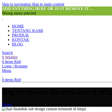
Skip to navigation
Skip to main content
ADD ANYTHING HERE OR JUST REMOVE IT…
Wrong menu selected
HOME
TENTANG KAMI
PRODUK
KONTAK
BLOG
Search
0
Wishlist
0
items
Rp
0
Login / Register
Menu
0
items
Rp
0
Tag Archives: flashdiskcard #f
Home
Posts Tagged "flashdiskcard #flashdiskunikmurah flashdisk8gb