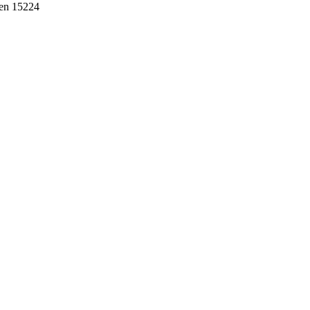
ten 15224
ebih dari 10 tahun, Terbukti Melayani lebih dari 750 Perusahaan da