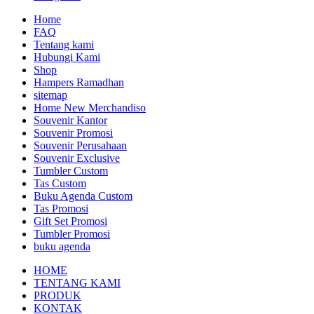
Home
FAQ
Tentang kami
Hubungi Kami
Shop
Hampers Ramadhan
sitemap
Home New Merchandiso
Souvenir Kantor
Souvenir Promosi
Souvenir Perusahaan
Souvenir Exclusive
Tumbler Custom
Tas Custom
Buku Agenda Custom
Tas Promosi
Gift Set Promosi
Tumbler Promosi
buku agenda
HOME
TENTANG KAMI
PRODUK
KONTAK