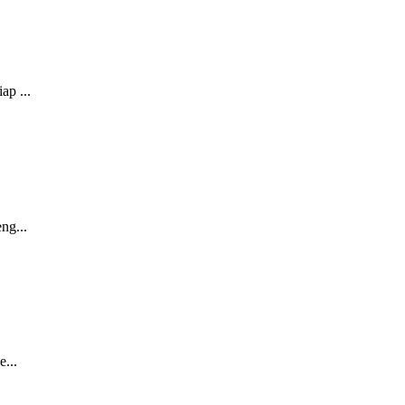
ap ...
ng...
...