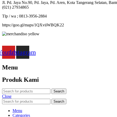
Jl. Pd. Jaya No.90, Pd. Jaya, Pd. Aren, Kota Tangerang Selatan, Ban
(021) 27934865
Tlp / wa ; 0813-3956-2884
https://goo.gl/maps/1QXviiWBQK22
Merchandiso adalah produsen Souvenir Promosi yang berpengalaman l
terbaik kami sajikan untuk Anda).
Youtube
Instagram
Menu
Produk Kami
Search
Close
Search
Menu
Categories