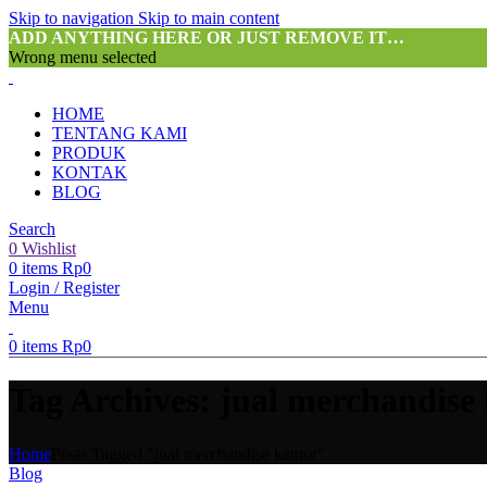
Skip to navigation
Skip to main content
ADD ANYTHING HERE OR JUST REMOVE IT…
Wrong menu selected
HOME
TENTANG KAMI
PRODUK
KONTAK
BLOG
Search
0
Wishlist
0
items
Rp
0
Login / Register
Menu
0
items
Rp
0
Tag Archives: jual merchandise
Home
Posts Tagged "jual merchandise kantor"
Blog