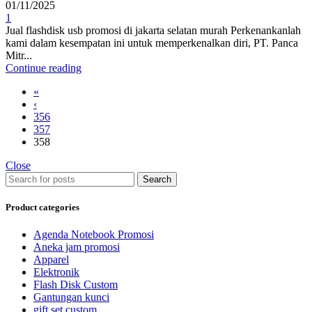
01/11/2025
1
Jual flashdisk usb promosi di jakarta selatan murah Perkenankanlah
kami dalam kesempatan ini untuk memperkenalkan diri, PT. Panca
Mitr...
Continue reading
«
‹
356
357
358
Close
Search
Product categories
Agenda Notebook Promosi
Aneka jam promosi
Apparel
Elektronik
Flash Disk Custom
Gantungan kunci
gift set custom