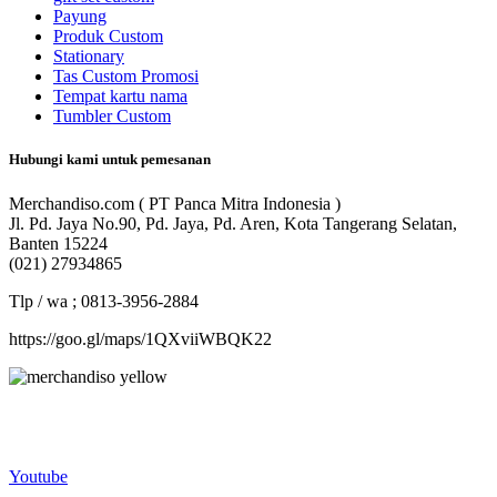
Payung
Produk Custom
Stationary
Tas Custom Promosi
Tempat kartu nama
Tumbler Custom
Hubungi kami untuk pemesanan
Merchandiso.com ( PT Panca Mitra Indonesia )
Jl. Pd. Jaya No.90, Pd. Jaya, Pd. Aren, Kota Tangerang Selatan,
Banten 15224
(021) 27934865
Tlp / wa ; 0813-3956-2884
https://goo.gl/maps/1QXviiWBQK22
Merchandiso adalah produsen Souvenir Promosi yang
berpengalaman lebih dari 10 tahun, Terbukti Melayani lebih dari
750 Perusahaan dan memproduksi lebih dari 500.000 Merchandise
(Souvenir Kantor terbaik kami sajikan untuk Anda).
Youtube