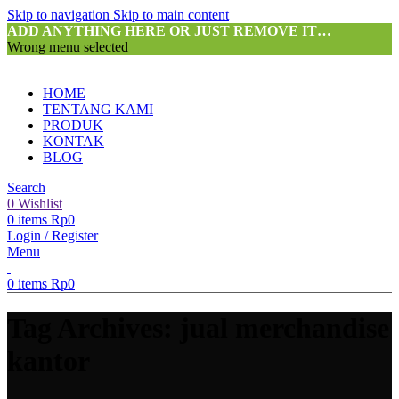
Skip to navigation
Skip to main content
ADD ANYTHING HERE OR JUST REMOVE IT…
Wrong menu selected
HOME
TENTANG KAMI
PRODUK
KONTAK
BLOG
Search
0
Wishlist
0
items
Rp
0
Login / Register
Menu
0
items
Rp
0
Tag Archives: jual merchandise
kantor