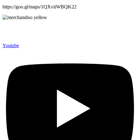
https://goo.gl/maps/1QXviiWBQK22
Merchandiso adalah produsen Souvenir Promosi yang
berpengalaman lebih dari 10 tahun, Terbukti Melayani lebih dari
750 Perusahaan dan memproduksi lebih dari 500.000 Merchandise
(Souvenir Kantor terbaik kami sajikan untuk Anda).
Youtube