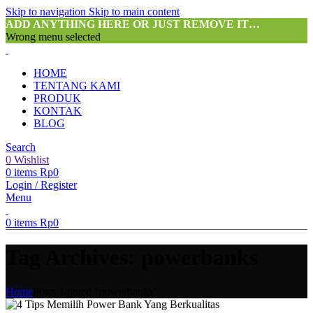
Skip to navigation
Skip to main content
ADD ANYTHING HERE OR JUST REMOVE IT…
Wrong menu selected
HOME
TENTANG KAMI
PRODUK
KONTAK
BLOG
Search
0
Wishlist
0
items
Rp
0
Login / Register
Menu
0
items
Rp
0
Tag Archives: powerbanks
Home
Posts Tagged "powerbanks"