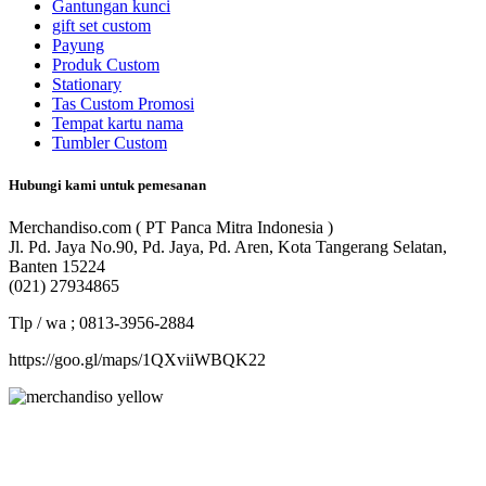
Gantungan kunci
gift set custom
Payung
Produk Custom
Stationary
Tas Custom Promosi
Tempat kartu nama
Tumbler Custom
Hubungi kami untuk pemesanan
Merchandiso.com ( PT Panca Mitra Indonesia )
Jl. Pd. Jaya No.90, Pd. Jaya, Pd. Aren, Kota Tangerang Selatan,
Banten 15224
(021) 27934865
Tlp / wa ; 0813-3956-2884
https://goo.gl/maps/1QXviiWBQK22
Merchandiso adalah produsen Souvenir Promosi yang
berpengalaman lebih dari 10 tahun, Terbukti Melayani lebih dari
750 Perusahaan dan memproduksi lebih dari 500.000 Merchandise
(Souvenir Kantor terbaik kami sajikan untuk Anda).