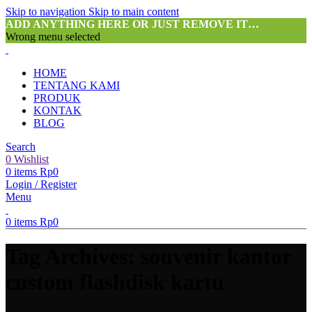
Skip to navigation
Skip to main content
ADD ANYTHING HERE OR JUST REMOVE IT…
Wrong menu selected
HOME
TENTANG KAMI
PRODUK
KONTAK
BLOG
Search
0
Wishlist
0
items
Rp
0
Login / Register
Menu
0
items
Rp
0
Tag Archives: souvenir kantor
custom flashdisk kartu