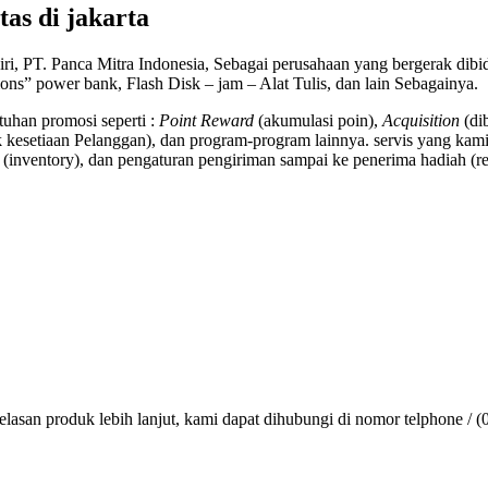
tas di jakarta
ri, PT. Panca Mitra Indonesia, Sebagai perusahaan yang bergerak di
tions” power bank, Flash Disk – jam – Alat Tulis, dan lain Sebagainya.
uhan promosi seperti :
Point Reward
(akumulasi poin),
Acquisition
(di
kesetiaan Pelanggan), dan program-program lainnya. servis yang kami
(inventory), dan pengaturan pengiriman sampai ke penerima hadiah (rec
lasan produk lebih lanjut, kami dapat dihubungi di nomor telphone / (