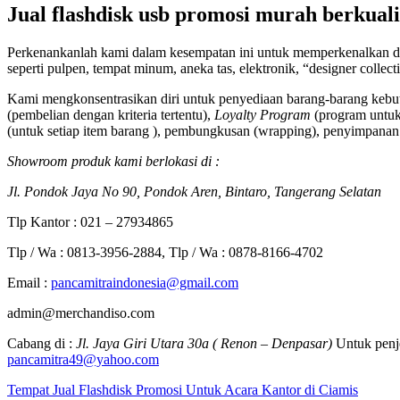
Jual flashdisk usb promosi murah berkuali
Perkenankanlah kami dalam kesempatan ini untuk memperkenalkan di
seperti pulpen, tempat minum, aneka tas, elektronik, “designer collec
Kami mengkonsentrasikan diri untuk penyediaan barang-barang kebut
(pembelian dengan kriteria tertentu),
Loyalty Program
(program untuk 
(untuk setiap item barang ), pembungkusan (wrapping), penyimpanan 
Showroom produk kami berlokasi di :
Jl. Pondok Jaya No 90, Pondok Aren, Bintaro, Tangerang Selatan
Tlp Kantor : 021 – 27934865
Tlp / Wa : 0813-3956-2884, Tlp / Wa : 0878-8166-4702
Email :
pancamitraindonesia@gmail.com
admin@merchandiso.com
Cabang di :
Jl. Jaya Giri Utara 30a ( Renon – Denpasar)
Untuk penje
pancamitra49@yahoo.com
Tempat Jual Flashdisk Promosi Untuk Acara Kantor di Ciamis