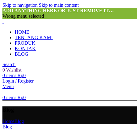
Skip to navigation
Skip to main content
ADD ANYTHING HERE OR JUST REMOVE IT…
Wrong menu selected
HOME
TENTANG KAMI
PRODUK
KONTAK
BLOG
Search
0
Wishlist
0
items
Rp
0
Login / Register
Menu
0
items
Rp
0
Blog
Home
Blog
Blog