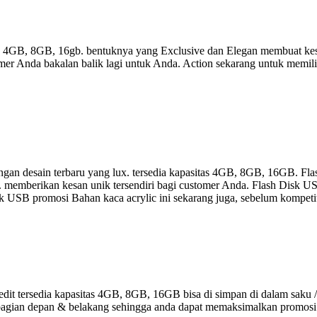
as 4GB, 8GB, 16gb. bentuknya yang Exclusive dan Elegan membuat kes
er Anda bakalan balik lagi untuk Anda. Action sekarang untuk memili
gan desain terbaru yang lux. tersedia kapasitas 4GB, 8GB, 16GB. Fla
a. memberikan kesan unik tersendiri bagi customer Anda. Flash Disk US
 Disk USB promosi Bahan kaca acrylic ini sekarang juga, sebelum kompet
it tersedia kapasitas 4GB, 8GB, 16GB bisa di simpan di dalam saku /
r di bagian depan & belakang sehingga anda dapat memaksimalkan promos