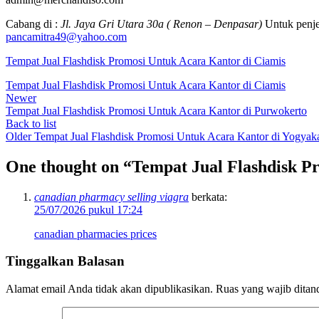
Cabang di :
Jl. Jaya Gri Utara 30a ( Renon – Denpasar)
Untuk penje
pancamitra49@yahoo.com
Tempat Jual Flashdisk Promosi Untuk Acara Kantor di Ciamis
Tempat Jual Flashdisk Promosi Untuk Acara Kantor di Ciamis
Newer
Tempat Jual Flashdisk Promosi Untuk Acara Kantor di Purwokerto
Back to list
Older
Tempat Jual Flashdisk Promosi Untuk Acara Kantor di Yogyaka
One thought on “
Tempat Jual Flashdisk P
canadian pharmacy selling viagra
berkata:
25/07/2026 pukul 17:24
canadian pharmacies prices
Tinggalkan Balasan
Alamat email Anda tidak akan dipublikasikan.
Ruas yang wajib ditan