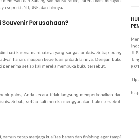
uk memesan dari Sabang sampai Merauke, karena kami melayani
ya seperti JNT, JNE, dan lainnya.
HU
i Souvenir Perusahaan?
PE
Mer
Indo
diminati karena manfaatnya yang sangat praktis. Setiap orang
Jl. 
jadwal harian, maupun keperluan pribadi lainnya. Dengan buku
Tan
ati penerima setiap kali mereka membuka buku tersebut.
(02
Tlp
htt
ook polos, Anda secara tidak langsung memperkenalkan dan
isnis. Sebab, setiap kali mereka menggunakan buku tersebut,
, namun tetap menjaga kualitas bahan dan finishing agar tampil