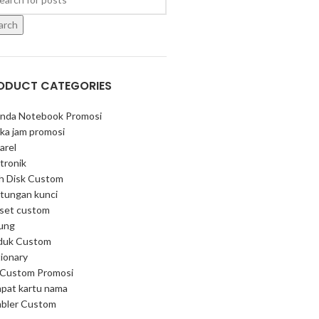
arch
ODUCT CATEGORIES
nda Notebook Promosi
ka jam promosi
arel
tronik
sh Disk Custom
tungan kunci
 set custom
ung
duk Custom
ionary
 Custom Promosi
pat kartu nama
bler Custom