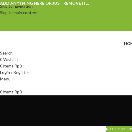
ADD ANYTHING HERE OR JUST REMOVE IT…
Skip to navigation
Skip to main content
HO
Search
0
Wishlist
0
items
Rp
0
Login / Register
Menu
0
items
Rp
0
NOTEBOOK CU