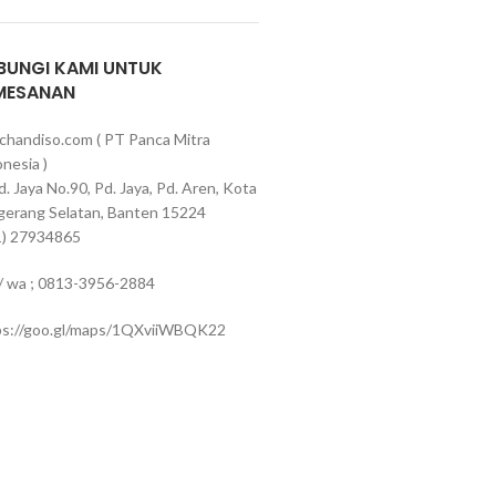
BUNGI KAMI UNTUK
MESANAN
chandiso.com ( PT Panca Mitra
nesia )
Pd. Jaya No.90, Pd. Jaya, Pd. Aren, Kota
gerang Selatan, Banten 15224
1) 27934865
 / wa ; 0813-3956-2884
ps://goo.gl/maps/1QXviiWBQK22