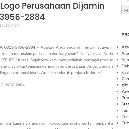
 Logo Perusahaan Dijamin
Se
-3956-2884
12/12/2025
PR
Age
A 0813-3956-2884
– Apakah Anda sedang mencari souvenir
Ane
 kesan mendalam pada klien dan karyawan? Jika iya, maka Anda
App
PT. RZH Kreasi Sejahtera, kami menyediakan berbagai produk
Elek
ang bisa dikustomisasi dengan logo perusahaan Anda. Dengan
Fla
ng dan promosi bisnis Anda ke seluruh penjuru Indonesia.
Gan
gift
Pay
Pro
Stat
Tas
Tem
Tum
 tim kami siap melayani konsultasi gratis serta membantu