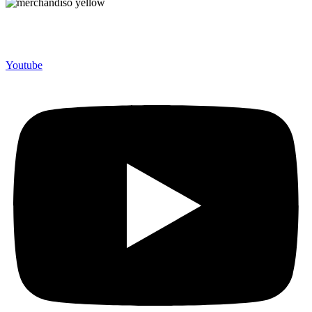
Merchandiso adalah produsen Souvenir Promosi yang
berpengalaman lebih dari 10 tahun, Terbukti Melayani lebih dari
750 Perusahaan dan memproduksi lebih dari 500.000 Merchandise
(Souvenir Kantor terbaik kami sajikan untuk Anda).
Youtube