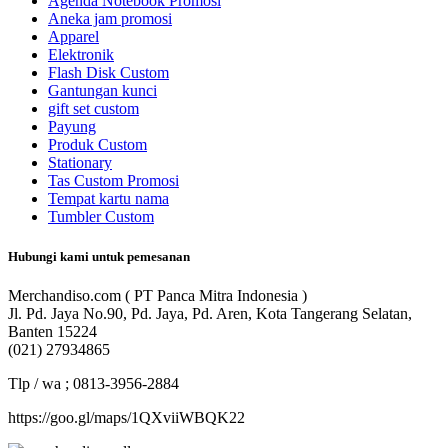
Agenda Notebook Promosi
Aneka jam promosi
Apparel
Elektronik
Flash Disk Custom
Gantungan kunci
gift set custom
Payung
Produk Custom
Stationary
Tas Custom Promosi
Tempat kartu nama
Tumbler Custom
Hubungi kami untuk pemesanan
Merchandiso.com ( PT Panca Mitra Indonesia )
Jl. Pd. Jaya No.90, Pd. Jaya, Pd. Aren, Kota Tangerang Selatan,
Banten 15224
(021) 27934865
Tlp / wa ; 0813-3956-2884
https://goo.gl/maps/1QXviiWBQK22