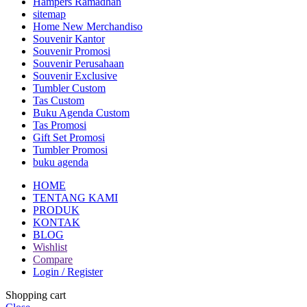
Hampers Ramadhan
sitemap
Home New Merchandiso
Souvenir Kantor
Souvenir Promosi
Souvenir Perusahaan
Souvenir Exclusive
Tumbler Custom
Tas Custom
Buku Agenda Custom
Tas Promosi
Gift Set Promosi
Tumbler Promosi
buku agenda
HOME
TENTANG KAMI
PRODUK
KONTAK
BLOG
Wishlist
Compare
Login / Register
Shopping cart