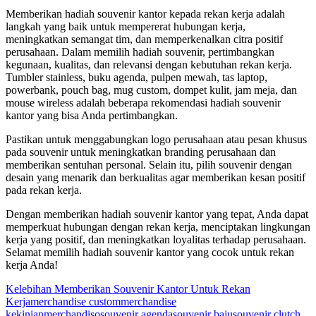
Memberikan hadiah souvenir kantor kepada rekan kerja adalah
langkah yang baik untuk mempererat hubungan kerja,
meningkatkan semangat tim, dan memperkenalkan citra positif
perusahaan. Dalam memilih hadiah souvenir, pertimbangkan
kegunaan, kualitas, dan relevansi dengan kebutuhan rekan kerja.
Tumbler stainless, buku agenda, pulpen mewah, tas laptop,
powerbank, pouch bag, mug custom, dompet kulit, jam meja, dan
mouse wireless adalah beberapa rekomendasi hadiah souvenir
kantor yang bisa Anda pertimbangkan.
Pastikan untuk menggabungkan logo perusahaan atau pesan khusus
pada souvenir untuk meningkatkan branding perusahaan dan
memberikan sentuhan personal. Selain itu, pilih souvenir dengan
desain yang menarik dan berkualitas agar memberikan kesan positif
pada rekan kerja.
Dengan memberikan hadiah souvenir kantor yang tepat, Anda dapat
memperkuat hubungan dengan rekan kerja, menciptakan lingkungan
kerja yang positif, dan meningkatkan loyalitas terhadap perusahaan.
Selamat memilih hadiah souvenir kantor yang cocok untuk rekan
kerja Anda!
Kelebihan Memberikan Souvenir Kantor Untuk Rekan
Kerja
merchandise custom
merchandise
kekinian
merchandiso
souvenir agenda
souvenir baju
souvenir clutch