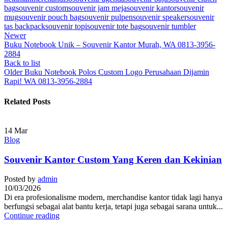
bag
souvenir custom
souvenir jam meja
souvenir kantor
souvenir
mug
souvenir pouch bag
souvenir pulpen
souvenir speaker
souvenir
tas backpack
souvenir topi
souvenir tote bag
souvenir tumbler
Newer
Buku Notebook Unik – Souvenir Kantor Murah, WA 0813-3956-
2884
Back to list
Older
Buku Notebook Polos Custom Logo Perusahaan Dijamin
Rapi! WA 0813-3956-2884
Related Posts
14
Mar
Blog
Souvenir Kantor Custom Yang Keren dan Kekinian
Posted by
admin
10/03/2026
Di era profesionalisme modern, merchandise kantor tidak lagi hanya
berfungsi sebagai alat bantu kerja, tetapi juga sebagai sarana untuk...
Continue reading