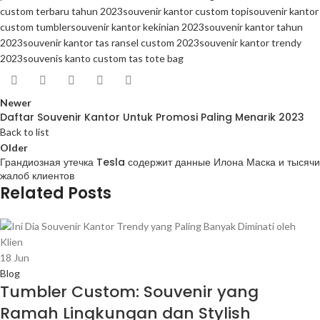
custom terbaru tahun 2023
souvenir kantor custom topi
souvenir kantor
custom tumbler
souvenir kantor kekinian 2023
souvenir kantor tahun
2023
souvenir kantor tas ransel custom 2023
souvenir kantor trendy
2023
souvenis kanto custom tas tote bag
Newer
Daftar Souvenir Kantor Untuk Promosi Paling Menarik 2023
Back to list
Older
Грандиозная утечка Tesla содержит данные Илона Маска и тысячи
жалоб клиентов
Related Posts
18
Jun
Blog
Tumbler Custom: Souvenir yang
Ramah Lingkungan dan Stylish