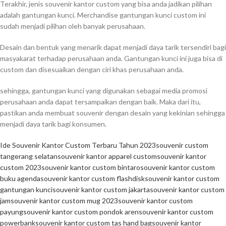
Terakhir, jenis souvenir kantor custom yang bisa anda jadikan pilihan
adalah gantungan kunci. Merchandise gantungan kunci custom ini
sudah menjadi pilihan oleh banyak perusahaan.
Desain dan bentuk yang menarik dapat menjadi daya tarik tersendiri bagi
masyakarat terhadap perusahaan anda. Gantungan kunci ini juga bisa di
custom dan disesuaikan dengan ciri khas perusahaan anda.
sehingga, gantungan kunci yang digunakan sebagai media promosi
perusahaan anda dapat tersampaikan dengan baik. Maka dari itu,
pastikan anda membuat souvenir dengan desain yang kekinian sehingga
menjadi daya tarik bagi konsumen.
Ide Souvenir Kantor Custom Terbaru Tahun 2023
souvenir custom
tangerang selatan
souvenir kantor apparel custom
souvenir kantor
custom 2023
souvenir kantor custom bintaro
souvenir kantor custom
buku agenda
souvenir kantor custom flashdisk
souvenir kantor custom
gantungan kunci
souvenir kantor custom jakarta
souvenir kantor custom
jam
souvenir kantor custom mug 2023
souvenir kantor custom
payung
souvenir kantor custom pondok aren
souvenir kantor custom
powerbank
souvenir kantor custom tas hand bag
souvenir kantor