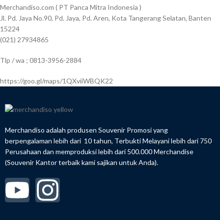
Merchandiso.com ( PT Panca Mitra Indonesia )
Jl. Pd. Jaya No.90, Pd. Jaya, Pd. Aren, Kota Tangerang Selatan, Banten
15224
(021) 27934865
Tlp / wa ; 0813-3956-2884
https://goo.gl/maps/1QXviiWBQK22
Merchandiso adalah produsen Souvenir Promosi yang
berpengalaman lebih dari 10 tahun, Terbukti Melayani lebih dari 750
Perusahaan dan memproduksi lebih dari 500.000 Merchandise
(Souvenir Kantor terbaik kami sajikan untuk Anda).