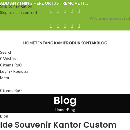
ADD ANYTHING HERE OR JUST REMOVE IT…
Skip to navigation
Skip to main content
Wrong menu selected
HOME
TENTANG KAMI
PRODUK
KONTAK
BLOG
Search
0
Wishlist
0
items
Rp
0
Login / Register
Menu
0
items
Rp
0
Blog
Home
Blog
Blog
Ide Souvenir Kantor Custom