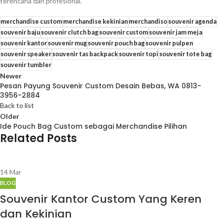
terencana dan profesional.
merchandise custom
merchandise kekinian
merchandiso
souvenir agenda
souvenir baju
souvenir clutch bag
souvenir custom
souvenir jam meja
souvenir kantor
souvenir mug
souvenir pouch bag
souvenir pulpen
souvenir speaker
souvenir tas backpack
souvenir topi
souvenir tote bag
souvenir tumbler
Newer
Pesan Payung Souvenir Custom Desain Bebas, WA 0813-
3956-2884
Back to list
Older
Ide Pouch Bag Custom sebagai Merchandise Pilihan
Related Posts
14
Mar
BLOG
Souvenir Kantor Custom Yang Keren
dan Kekinian