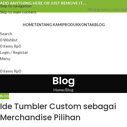
ADD ANYTHING HERE OR JUST REMOVE IT…
Skip to navigation
Wrong menu selected
Skip to main content
HOME
TENTANG KAMI
PRODUK
KONTAK
BLOG
Search
0
Wishlist
0
items
Rp
0
Login / Register
Menu
0
items
Rp
0
Blog
Home
Blog
BLOG
Ide Tumbler Custom sebagai
Merchandise Pilihan