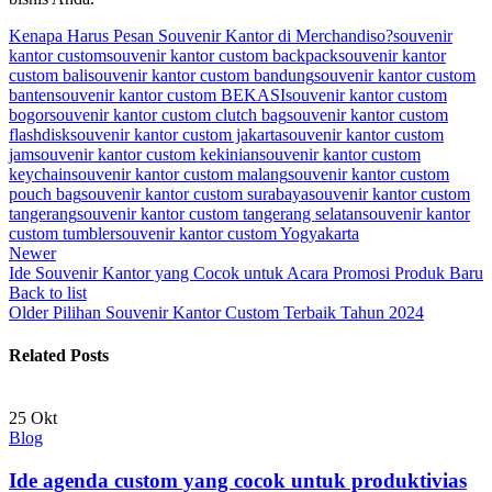
Kenapa Harus Pesan Souvenir Kantor di Merchandiso?
souvenir
kantor custom
souvenir kantor custom backpack
souvenir kantor
custom bali
souvenir kantor custom bandung
souvenir kantor custom
banten
souvenir kantor custom BEKASI
souvenir kantor custom
bogor
souvenir kantor custom clutch bag
souvenir kantor custom
flashdisk
souvenir kantor custom jakarta
souvenir kantor custom
jam
souvenir kantor custom kekinian
souvenir kantor custom
keychain
souvenir kantor custom malang
souvenir kantor custom
pouch bag
souvenir kantor custom surabaya
souvenir kantor custom
tangerang
souvenir kantor custom tangerang selatan
souvenir kantor
custom tumbler
souvenir kantor custom Yogyakarta
Newer
Ide Souvenir Kantor yang Cocok untuk Acara Promosi Produk Baru
Back to list
Older
Pilihan Souvenir Kantor Custom Terbaik Tahun 2024
Related Posts
25
Okt
Blog
Ide agenda custom yang cocok untuk produktivias