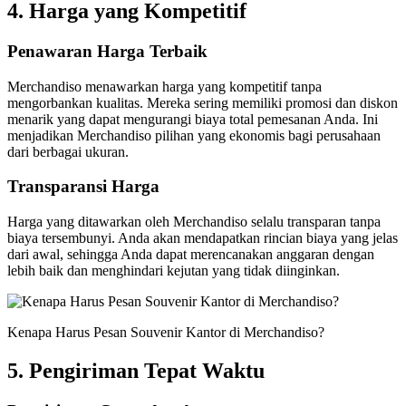
4.
Harga yang Kompetitif
Penawaran Harga Terbaik
Merchandiso menawarkan harga yang kompetitif tanpa
mengorbankan kualitas. Mereka sering memiliki promosi dan diskon
menarik yang dapat mengurangi biaya total pemesanan Anda. Ini
menjadikan Merchandiso pilihan yang ekonomis bagi perusahaan
dari berbagai ukuran.
Transparansi Harga
Harga yang ditawarkan oleh Merchandiso selalu transparan tanpa
biaya tersembunyi. Anda akan mendapatkan rincian biaya yang jelas
dari awal, sehingga Anda dapat merencanakan anggaran dengan
lebih baik dan menghindari kejutan yang tidak diinginkan.
Kenapa Harus Pesan Souvenir Kantor di Merchandiso?
5.
Pengiriman Tepat Waktu