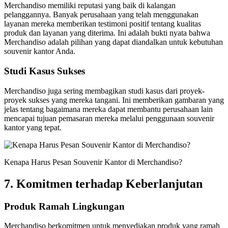
Merchandiso memiliki reputasi yang baik di kalangan
pelanggannya. Banyak perusahaan yang telah menggunakan
layanan mereka memberikan testimoni positif tentang kualitas
produk dan layanan yang diterima. Ini adalah bukti nyata bahwa
Merchandiso adalah pilihan yang dapat diandalkan untuk kebutuhan
souvenir kantor Anda.
Studi Kasus Sukses
Merchandiso juga sering membagikan studi kasus dari proyek-
proyek sukses yang mereka tangani. Ini memberikan gambaran yang
jelas tentang bagaimana mereka dapat membantu perusahaan lain
mencapai tujuan pemasaran mereka melalui penggunaan souvenir
kantor yang tepat.
Kenapa Harus Pesan Souvenir Kantor di Merchandiso?
7.
Komitmen terhadap Keberlanjutan
Produk Ramah Lingkungan
Merchandiso berkomitmen untuk menyediakan produk yang ramah