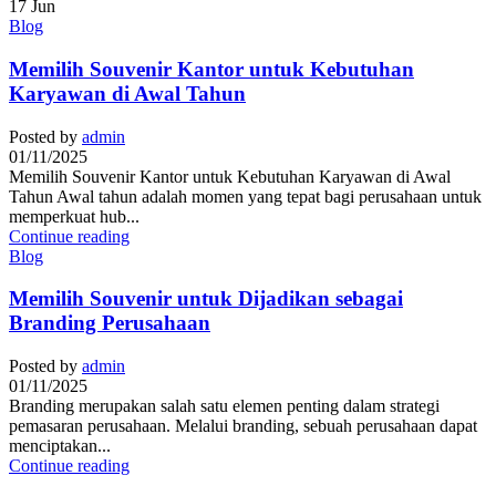
17
Jun
Blog
Memilih Souvenir Kantor untuk Kebutuhan
Karyawan di Awal Tahun
Posted by
admin
01/11/2025
Memilih Souvenir Kantor untuk Kebutuhan Karyawan di Awal
Tahun Awal tahun adalah momen yang tepat bagi perusahaan untuk
memperkuat hub...
Continue reading
Blog
Memilih Souvenir untuk Dijadikan sebagai
Branding Perusahaan
Posted by
admin
01/11/2025
Branding merupakan salah satu elemen penting dalam strategi
pemasaran perusahaan. Melalui branding, sebuah perusahaan dapat
menciptakan...
Continue reading