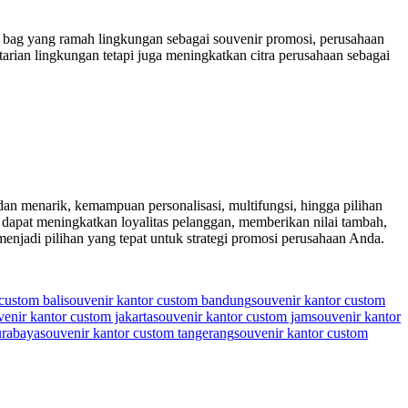
ch bag yang ramah lingkungan sebagai souvenir promosi, perusahaan
rian lingkungan tetapi juga meningkatkan citra perusahaan sebagai
n menarik, kemampuan personalisasi, multifungsi, hingga pilihan
r dapat meningkatkan loyalitas pelanggan, memberikan nilai tambah,
jadi pilihan yang tepat untuk strategi promosi perusahaan Anda.
custom bali
souvenir kantor custom bandung
souvenir kantor custom
venir kantor custom jakarta
souvenir kantor custom jam
souvenir kantor
urabaya
souvenir kantor custom tangerang
souvenir kantor custom