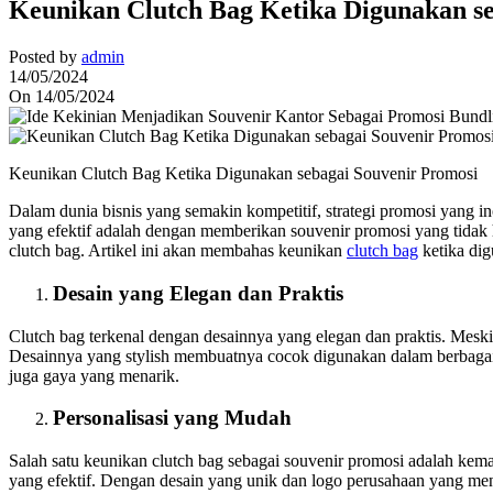
Keunikan Clutch Bag Ketika Digunakan se
Posted by
admin
14/05/2024
On 14/05/2024
Keunikan Clutch Bag Ketika Digunakan sebagai Souvenir Promosi
Dalam dunia bisnis yang semakin kompetitif, strategi promosi yang in
yang efektif adalah dengan memberikan souvenir promosi yang tidak ha
clutch bag. Artikel ini akan membahas keunikan
clutch bag
ketika dig
Desain yang Elegan dan Praktis
Clutch bag terkenal dengan desainnya yang elegan dan praktis. Mesk
Desainnya yang stylish membuatnya cocok digunakan dalam berbagai ac
juga gaya yang menarik.
Personalisasi yang Mudah
Salah satu keunikan clutch bag sebagai souvenir promosi adalah kem
yang efektif. Dengan desain yang unik dan logo perusahaan yang menco