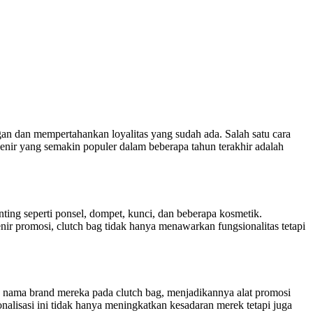
ggan dan mempertahankan loyalitas yang sudah ada. Salah satu cara
uvenir yang semakin populer dalam beberapa tahun terakhir adalah
ing seperti ponsel, dompet, kunci, dan beberapa kosmetik.
ir promosi, clutch bag tidak hanya menawarkan fungsionalitas tetapi
u nama brand mereka pada clutch bag, menjadikannya alat promosi
nalisasi ini tidak hanya meningkatkan kesadaran merek tetapi juga