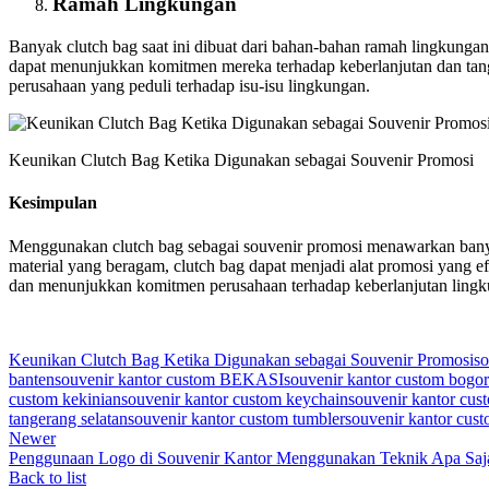
Ramah Lingkungan
Banyak clutch bag saat ini dibuat dari bahan-bahan ramah lingkunga
dapat menunjukkan komitmen mereka terhadap keberlanjutan dan tang
perusahaan yang peduli terhadap isu-isu lingkungan.
Keunikan Clutch Bag Ketika Digunakan sebagai Souvenir Promosi
Kesimpulan
Menggunakan clutch bag sebagai souvenir promosi menawarkan banyak
material yang beragam, clutch bag dapat menjadi alat promosi yang ef
dan menunjukkan komitmen perusahaan terhadap keberlanjutan lingku
Keunikan Clutch Bag Ketika Digunakan sebagai Souvenir Promosi
so
banten
souvenir kantor custom BEKASI
souvenir kantor custom bogor
custom kekinian
souvenir kantor custom keychain
souvenir kantor cu
tangerang selatan
souvenir kantor custom tumbler
souvenir kantor cus
Newer
Penggunaan Logo di Souvenir Kantor Menggunakan Teknik Apa Saj
Back to list