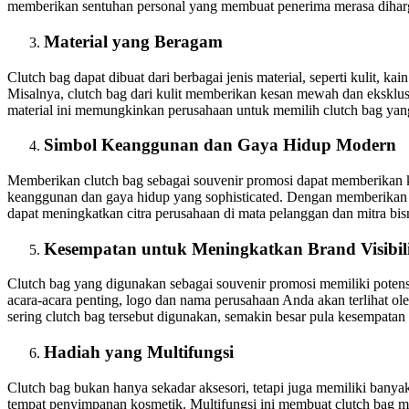
memberikan sentuhan personal yang membuat penerima merasa dihar
Material yang Beragam
Clutch bag dapat dibuat dari berbagai jenis material, seperti kulit, k
Misalnya, clutch bag dari kulit memberikan kesan mewah dan eksklu
material ini memungkinkan perusahaan untuk memilih clutch bag yang
Simbol Keanggunan dan Gaya Hidup Modern
Memberikan clutch bag sebagai souvenir promosi dapat memberikan k
keanggunan dan gaya hidup yang sophisticated. Dengan memberikan c
dapat meningkatkan citra perusahaan di mata pelanggan dan mitra bisn
Kesempatan untuk Meningkatkan Brand Visibil
Clutch bag yang digunakan sebagai souvenir promosi memiliki potens
acara-acara penting, logo dan nama perusahaan Anda akan terlihat o
sering clutch bag tersebut digunakan, semakin besar pula kesempatan 
Hadiah yang Multifungsi
Clutch bag bukan hanya sekadar aksesori, tetapi juga memiliki banya
tempat penyimpanan kosmetik. Multifungsi ini membuat clutch bag me