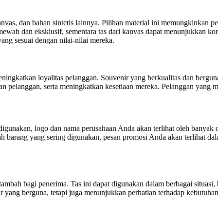
 kanvas, dan bahan sintetis lainnya. Pilihan material ini memungkinkan
 mewah dan eksklusif, sementara tas dari kanvas dapat menunjukkan k
ng sesuai dengan nilai-nilai mereka.
ingkatkan loyalitas pelanggan. Souvenir yang berkualitas dan bergun
n pelanggan, serta meningkatkan kesetiaan mereka. Pelanggan yang me
 ini digunakan, logo dan nama perusahaan Anda akan terlihat oleh bany
alah barang yang sering digunakan, pesan promosi Anda akan terlihat d
tambah bagi penerima. Tas ini dapat digunakan dalam berbagai situasi
yang berguna, tetapi juga menunjukkan perhatian terhadap kebutuhan 