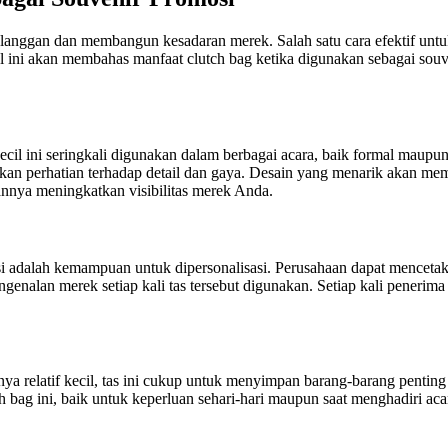
langgan dan membangun kesadaran merek. Salah satu cara efektif untuk
tikel ini akan membahas manfaat clutch bag ketika digunakan sebagai s
ecil ini seringkali digunakan dalam berbagai acara, baik formal maup
kan perhatian terhadap detail dan gaya. Desain yang menarik akan me
rannya meningkatkan visibilitas merek Anda.
 adalah kemampuan untuk dipersonalisasi. Perusahaan dapat mencetak log
genalan merek setiap kali tas tersebut digunakan. Setiap kali penerim
ya relatif kecil, tas ini cukup untuk menyimpan barang-barang penting
bag ini, baik untuk keperluan sehari-hari maupun saat menghadiri aca