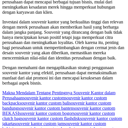
perusahaan dapat mencapai berbagai tujuan bisnis, mulai dari
meningkatkan kesadaran merek hingga memperkuat hubungan
dengan karyawan dan klien.
Investasi dalam souvenir kantor yang berkualitas tinggi dan relevan
dengan merek perusahaan akan memberikan hasil yang berharga
dalam jangka panjang. Souvenir yang dirancang dengan baik tidak
hanya menciptakan kesan positif tetapi juga memperkuat citra
perusahaan dan meningkatkan loyalitas. Oleh karena itu, penting
bagi perusahaan untuk mempertimbangkan dengan cermat jenis dan
desain souvenir yang akan diberikan, memastikan mereka
mencerminkan nilai-nilai dan identitas perusahaan dengan baik.
Dengan memahami dan mengaplikasikan strategi penggunaan
souvenir kantor yang efektif, perusahaan dapat memaksimalkan
manfaat dari alat promosi ini dan mencapai kesuksesan dalam
berbagai aspek bisnis.
Makna Mendalam Tentang Pentingnya Souvenir Kantor dalam
Perusahaan
souvenir kantor custom
souvenir kantor custom
backpack
souvenir kantor custom bali
souvenir kantor custom
bandung
souvenir kantor custom banten
souvenir kantor custom
BEKASI
souvenir kantor custom bogor
souvenir kantor custom
clutch bag
souvenir kantor custom flashdisk
souvenir kantor custom
jakarta
souvenir kantor custom jam
souvenir kantor custom