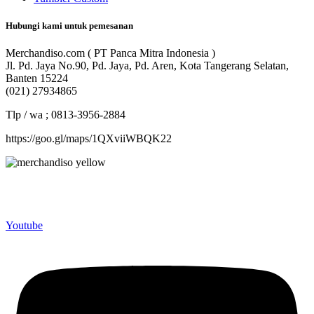
Hubungi kami untuk pemesanan
Merchandiso.com ( PT Panca Mitra Indonesia )
Jl. Pd. Jaya No.90, Pd. Jaya, Pd. Aren, Kota Tangerang Selatan,
Banten 15224
(021) 27934865
Tlp / wa ; 0813-3956-2884
https://goo.gl/maps/1QXviiWBQK22
Merchandiso adalah produsen Souvenir Promosi yang
berpengalaman lebih dari 10 tahun, Terbukti Melayani lebih dari
750 Perusahaan dan memproduksi lebih dari 500.000 Merchandise
(Souvenir Kantor terbaik kami sajikan untuk Anda).
Youtube