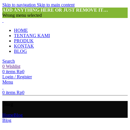
Skip to navigation
Skip to main content
ADD ANYTHING HERE OR JUST REMOVE IT…
Wrong menu selected
HOME
TENTANG KAMI
PRODUK
KONTAK
BLOG
Search
0
Wishlist
0
items
Rp
0
Login / Register
Menu
0
items
Rp
0
Blog
Home
Blog
Blog