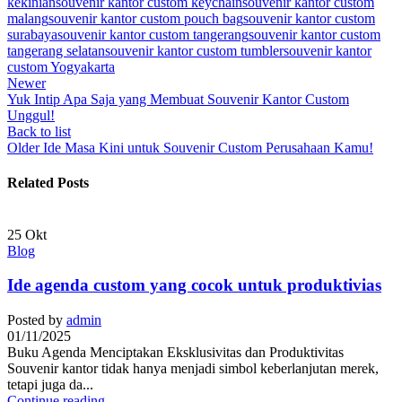
kekinian
souvenir kantor custom keychain
souvenir kantor custom
malang
souvenir kantor custom pouch bag
souvenir kantor custom
surabaya
souvenir kantor custom tangerang
souvenir kantor custom
tangerang selatan
souvenir kantor custom tumbler
souvenir kantor
custom Yogyakarta
Newer
Yuk Intip Apa Saja yang Membuat Souvenir Kantor Custom
Unggul!
Back to list
Older
Ide Masa Kini untuk Souvenir Custom Perusahaan Kamu!
Related Posts
25
Okt
Blog
Ide agenda custom yang cocok untuk produktivias
Posted by
admin
01/11/2025
Buku Agenda Menciptakan Eksklusivitas dan Produktivitas
Souvenir kantor tidak hanya menjadi simbol keberlanjutan merek,
tetapi juga da...
Continue reading