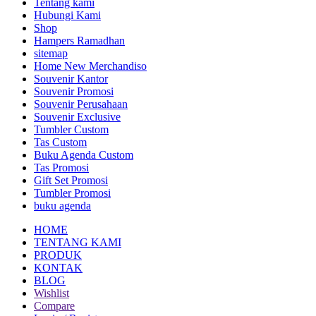
Tentang kami
Hubungi Kami
Shop
Hampers Ramadhan
sitemap
Home New Merchandiso
Souvenir Kantor
Souvenir Promosi
Souvenir Perusahaan
Souvenir Exclusive
Tumbler Custom
Tas Custom
Buku Agenda Custom
Tas Promosi
Gift Set Promosi
Tumbler Promosi
buku agenda
HOME
TENTANG KAMI
PRODUK
KONTAK
BLOG
Wishlist
Compare