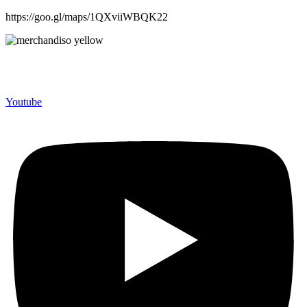
https://goo.gl/maps/1QXviiWBQK22
Merchandiso adalah produsen Souvenir Promosi yang
berpengalaman lebih dari 10 tahun, Terbukti Melayani lebih dari
750 Perusahaan dan memproduksi lebih dari 500.000 Merchandise
(Souvenir Kantor terbaik kami sajikan untuk Anda).
Youtube