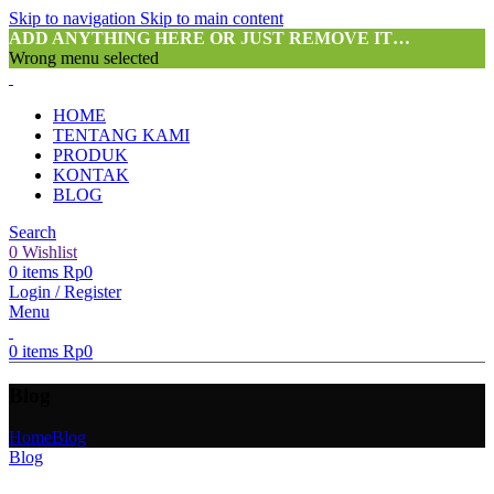
Skip to navigation
Skip to main content
ADD ANYTHING HERE OR JUST REMOVE IT…
Wrong menu selected
HOME
TENTANG KAMI
PRODUK
KONTAK
BLOG
Search
0
Wishlist
0
items
Rp
0
Login / Register
Menu
0
items
Rp
0
Blog
Home
Blog
Blog