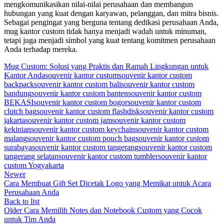
mengkomunikasikan nilai-nilai perusahaan dan membangun
hubungan yang kuat dengan karyawan, pelanggan, dan mitra bisnis.
Sebagai pengingat yang berguna tentang dedikasi perusahaan Anda,
mug kantor custom tidak hanya menjadi wadah untuk minuman,
tetapi juga menjadi simbol yang kuat tentang komitmen perusahaan
Anda terhadap mereka.
Mug Custom: Solusi yang Praktis dan Ramah Lingkungan untuk
Kantor Anda
souvenir kantor custom
souvenir kantor custom
backpack
souvenir kantor custom bali
souvenir kantor custom
bandung
souvenir kantor custom banten
souvenir kantor custom
BEKASI
souvenir kantor custom bogor
souvenir kantor custom
clutch bag
souvenir kantor custom flashdisk
souvenir kantor custom
jakarta
souvenir kantor custom jam
souvenir kantor custom
kekinian
souvenir kantor custom keychain
souvenir kantor custom
malang
souvenir kantor custom pouch bag
souvenir kantor custom
surabaya
souvenir kantor custom tangerang
souvenir kantor custom
tangerang selatan
souvenir kantor custom tumbler
souvenir kantor
custom Yogyakarta
Newer
Cara Membuat Gift Set Dicetak Logo yang Memikat untuk Acara
Perusahaan Anda
Back to list
Older
Cara Memilih Notes dan Notebook Custom yang Cocok
untuk Tim Anda