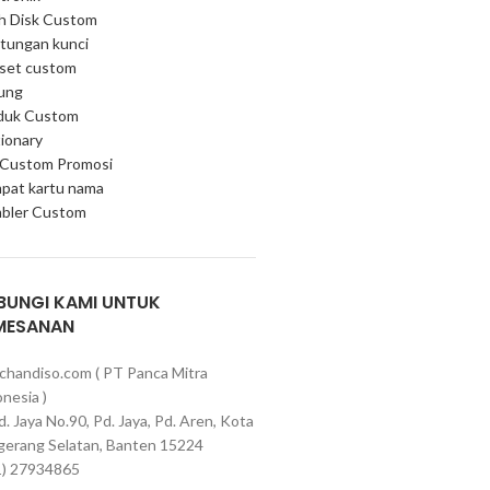
sh Disk Custom
tungan kunci
 set custom
ung
duk Custom
ionary
 Custom Promosi
pat kartu nama
bler Custom
BUNGI KAMI UNTUK
MESANAN
chandiso.com ( PT Panca Mitra
nesia )
Pd. Jaya No.90, Pd. Jaya, Pd. Aren, Kota
gerang Selatan, Banten 15224
1) 27934865