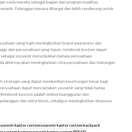
 setia mereka sebagai bagian dari program loyalitas.
enarik. Pelanggan merasa dihargai dan lebih cenderung untuk
perusahaan yang ingin meningkatkan brand awareness dan
inggi, dan personalisasi yang tepat, notebook kustom dapat
m sebagai souvenir menunjukkan bahwa perusahaan
da akhirnya akan meningkatkan citra perusahaan dan hubungan
ah strategis yang dapat memberikan keuntungan besar bagi
 perusahaan dapat menciptakan souvenir yang tidak hanya
. Notebook kustom adalah simbol keanggunan dan
langgan dan mitra bisnis, sekaligus meningkatkan eksposur
souvenir kantor custom
souvenir kantor custom backpack
tor custom banten
souvenir kantor custom BEKASI