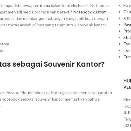
Fla
iki tempat istimewa, terutama dalam konteks bisnis. Notebook
Gan
dapat menjadi media promosi yang efektif.
Notebook kustom
gift
wareness dan membangun hubungan yang lebih kuat dengan
Pay
eativitas adalah pilihan yang tepat untuk souvenir kantor,
Pro
Stat
Tas
Tem
tom
Tum
tas sebagai Souvenir Kantor?
HU
PE
tuk mencatat ide, membuat daftar tugas, atau mencatat catatan
an notebook sebagai souvenir kantor memastikan bahwa
Mer
.
Indo
Jl. 
Tan
(02