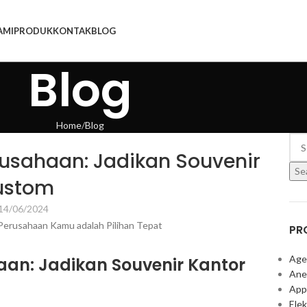
AMI
PRODUK
KONTAK
BLOG
Blog
Home
Blog
rusahaan: Jadikan Souvenir
Se
ustom
14/06/2024
PR
Age
aan: Jadikan Souvenir Kantor
Ane
App
Elek