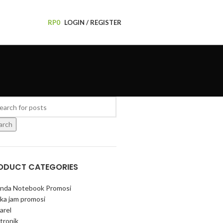
RP
0
LOGIN / REGISTER
arch
ODUCT CATEGORIES
nda Notebook Promosi
ka jam promosi
arel
tronik