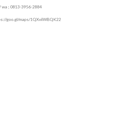
 / wa ; 0813-3956-2884
ps://goo.gl/maps/1QXviiWBQK22