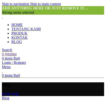
Skip to navigation
Skip to main content
ADD ANYTHING HERE OR JUST REMOVE IT…
Wrong menu selected
HOME
TENTANG KAMI
PRODUK
KONTAK
BLOG
Search
0
Wishlist
0
items
Rp
0
Login / Register
Menu
0
items
Rp
0
Blog
Home
Blog
Blog