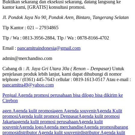
Buktikan sekarang dan eksekusi sekarang, datang langsung ke
kantor kami, [GRATIS] konsultasi promosi.
Jl. Pondok Jaya No 90, Pondok Aren, Bintaro, Tangerang Selatan
Tlp Kantor : 021 – 27934865
Tlp / Wa : 0813-3956-2884, Tlp / Wa : 0878-8166-4702
Email :
pancamitraindonesia@gmail.com
admin@merchandiso.com
Cabang di :
Jl. Jaya Gri Utara 30a ( Renon – Denpasar)
Untuk
penjelasan produk lebih lanjut, kami dapat dihubungi di nomor
telphone / (0361) 445-7643 cellular : 0819-1613-0517 Atau e-mail :
pancamitra49@yahoo.com
Penjual Agenda promosi perusahaan bisa dilogo bisa dikirim ke
Cirebon
agen Agenda kulit promosi
agen Agenda souvenir
Agenda Kulit
promosi
Agenda kulit promosi Denpasar
Agenda kulit promosi
Jakarta
agenda kulit promosi perusahaan
Agenda kulit
souvenir
Agenda logo
Agenda merchandise
Agenda promosi
barang
promosi
distributor Agenda kulit souvenir
distributor Agenda kulit