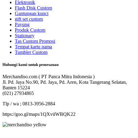
Elektronik
Flash Disk Custom
Gantungan kunci
gift set custom
Payung
Produk Custom
Stationary
Tas Custom Promosi
Tempat kartu nama
Tumbler Custom
Hubungi kami untuk pemesanan
Merchandiso.com ( PT Panca Mitra Indonesia )
Jl. Pd. Jaya No.90, Pd. Jaya, Pd. Aren, Kota Tangerang Selatan,
Banten 15224
(021) 27934865
Tlp / wa ; 0813-3956-2884
https://goo.gl/maps/1QXviiWBQK22
Merchandiso adalah produsen Souvenir Promosi yang
berpengalaman lebih dari 10 tahun, Terbukti Melayani lebih dari