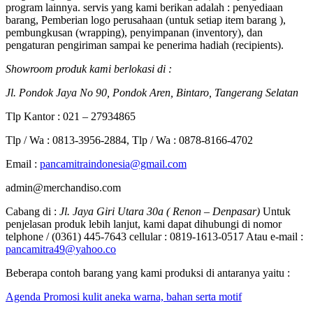
program lainnya. servis yang kami berikan adalah : penyediaan
barang, Pemberian logo perusahaan (untuk setiap item barang ),
pembungkusan (wrapping), penyimpanan (inventory), dan
pengaturan pengiriman sampai ke penerima hadiah (recipients).
Showroom produk kami berlokasi di :
Jl. Pondok Jaya No 90, Pondok Aren, Bintaro, Tangerang Selatan
Tlp Kantor : 021 – 27934865
Tlp / Wa : 0813-3956-2884, Tlp / Wa : 0878-8166-4702
Email :
pancamitraindonesia@gmail.com
admin@merchandiso.com
Cabang di :
Jl. Jaya Giri Utara 30a ( Renon – Denpasar)
Untuk
penjelasan produk lebih lanjut, kami dapat dihubungi di nomor
telphone / (0361) 445-7643 cellular : 0819-1613-0517 Atau e-mail :
pancamitra49@yahoo.co
Beberapa contoh barang yang kami produksi di antaranya yaitu :
Agenda Promosi kulit aneka warna, bahan serta motif