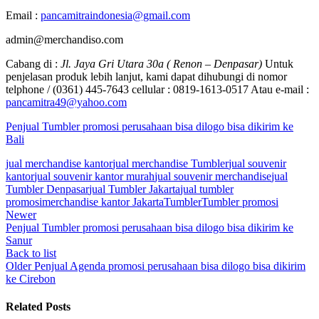
Email :
pancamitraindonesia@gmail.com
admin@merchandiso.com
Cabang di :
Jl. Jaya Gri Utara 30a ( Renon – Denpasar)
Untuk
penjelasan produk lebih lanjut, kami dapat dihubungi di nomor
telphone / (0361) 445-7643 cellular : 0819-1613-0517 Atau e-mail :
pancamitra49@yahoo.com
Penjual Tumbler promosi perusahaan bisa dilogo bisa dikirim ke
Bali
jual merchandise kantor
jual merchandise Tumbler
jual souvenir
kantor
jual souvenir kantor murah
jual souvenir merchandise
jual
Tumbler Denpasar
jual Tumbler Jakarta
jual tumbler
promosi
merchandise kantor Jakarta
Tumbler
Tumbler promosi
Newer
Penjual Tumbler promosi perusahaan bisa dilogo bisa dikirim ke
Sanur
Back to list
Older
Penjual Agenda promosi perusahaan bisa dilogo bisa dikirim
ke Cirebon
Related Posts