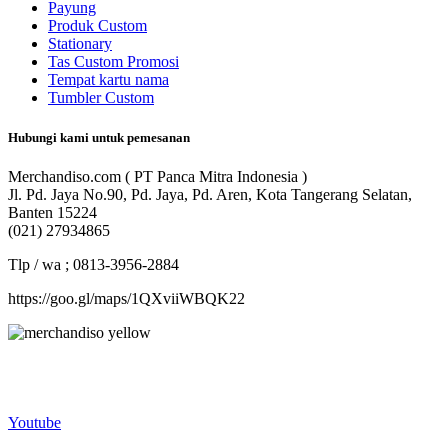
Payung
Produk Custom
Stationary
Tas Custom Promosi
Tempat kartu nama
Tumbler Custom
Hubungi kami untuk pemesanan
Merchandiso.com ( PT Panca Mitra Indonesia )
Jl. Pd. Jaya No.90, Pd. Jaya, Pd. Aren, Kota Tangerang Selatan,
Banten 15224
(021) 27934865
Tlp / wa ; 0813-3956-2884
https://goo.gl/maps/1QXviiWBQK22
Merchandiso adalah produsen Souvenir Promosi yang
berpengalaman lebih dari 10 tahun, Terbukti Melayani lebih dari
750 Perusahaan dan memproduksi lebih dari 500.000 Merchandise
(Souvenir Kantor terbaik kami sajikan untuk Anda).
Youtube