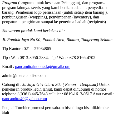
Program
(program untuk kesetiaan Pelanggan), dan program-
program lainnya. servis yang kami berikan adalah : penyediaan
barang, Pemberian logo perusahaan (untuk setiap item barang ),
pembungkusan (wrapping), penyimpanan (inventory), dan
pengaturan pengiriman sampai ke penerima hadiah (recipients).
Showroom produk kami berlokasi di :
Jl. Pondok Jaya No 90, Pondok Aren, Bintaro, Tangerang Selatan
Tlp Kantor : 021 – 27934865
Tlp / Wa : 0813-3956-2884, Tlp / Wa : 0878-8166-4702
Email :
pancamitraindonesia@gmail.com
admin@merchandiso.com
Cabang di :
Jl. Jaya Giri Utara 30a ( Renon – Denpasar)
Untuk
penjelasan produk lebih lanjut, kami dapat dihubungi di nomor
telphone / (0361) 445-7643 cellular : 0819-1613-0517 Atau e-mail :
pancamitra49@yahoo.com
Penjual Tumbler promosi perusahaan bisa dilogo bisa dikirim ke
Bali