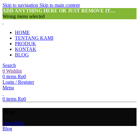
Skip to navigation
Skip to main content
ADD ANYTHING HERE OR JUST REMOVE IT…
Wrong menu selected
HOME
TENTANG KAMI
PRODUK
KONTAK
BLOG
Search
0
Wishlist
0
items
Rp
0
Login / Register
Menu
0
items
Rp
0
Blog
Home
Blog
Blog