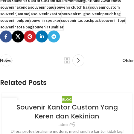
Peran Souvenir Kantor Custom dalam Membangun Brand Awareness
souvenir agenda
souvenir baju
souvenir clutch bag
souvenir custom
souvenir jam meja
souvenir kantor
souvenir mug
souvenir pouch bag
souvenir pulpen
souvenir speaker
souvenir tas backpack
souvenir topi
souvenir tote bag
souvenir tumbler
Newer
Older
Related Posts
BLOG
14
Souvenir Kantor Custom Yang
MAR
Keren dan Kekinian
admin
Di era profesionalisme modern, merchandise kantor tidak lagi