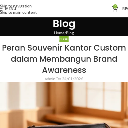
Skip to navigation
0
MENU
RP
Skip to main content
Blog
Home
Blog
BLOG
Peran Souvenir Kantor Custom
dalam Membangun Brand
Awareness
admin
On 24/01/2026