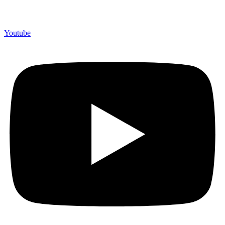
berpengalaman lebih dari 10 tahun, Terbukti Melayani lebih dari
750 Perusahaan dan memproduksi lebih dari 500.000 Merchandise
(Souvenir Kantor terbaik kami sajikan untuk Anda).
Youtube