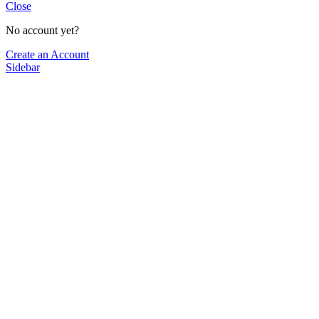
Close
No account yet?
Create an Account
Sidebar