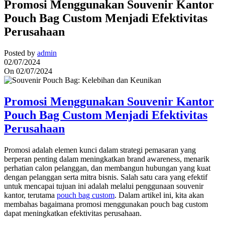
Promosi Menggunakan Souvenir Kantor
Pouch Bag Custom Menjadi Efektivitas
Perusahaan
Posted by
admin
02/07/2024
On 02/07/2024
Promosi Menggunakan Souvenir Kantor
Pouch Bag Custom Menjadi Efektivitas
Perusahaan
Promosi adalah elemen kunci dalam strategi pemasaran yang
berperan penting dalam meningkatkan brand awareness, menarik
perhatian calon pelanggan, dan membangun hubungan yang kuat
dengan pelanggan serta mitra bisnis. Salah satu cara yang efektif
untuk mencapai tujuan ini adalah melalui penggunaan souvenir
kantor, terutama
pouch bag custom
. Dalam artikel ini, kita akan
membahas bagaimana promosi menggunakan pouch bag custom
dapat meningkatkan efektivitas perusahaan.