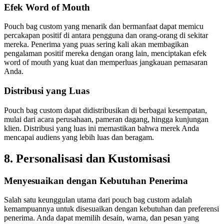
Efek Word of Mouth
Pouch bag custom yang menarik dan bermanfaat dapat memicu
percakapan positif di antara pengguna dan orang-orang di sekitar
mereka. Penerima yang puas sering kali akan membagikan
pengalaman positif mereka dengan orang lain, menciptakan efek
word of mouth yang kuat dan memperluas jangkauan pemasaran
Anda.
Distribusi yang Luas
Pouch bag custom dapat didistribusikan di berbagai kesempatan,
mulai dari acara perusahaan, pameran dagang, hingga kunjungan
klien. Distribusi yang luas ini memastikan bahwa merek Anda
mencapai audiens yang lebih luas dan beragam.
8.
Personalisasi dan Kustomisasi
Menyesuaikan dengan Kebutuhan Penerima
Salah satu keunggulan utama dari pouch bag custom adalah
kemampuannya untuk disesuaikan dengan kebutuhan dan preferensi
penerima. Anda dapat memilih desain, warna, dan pesan yang