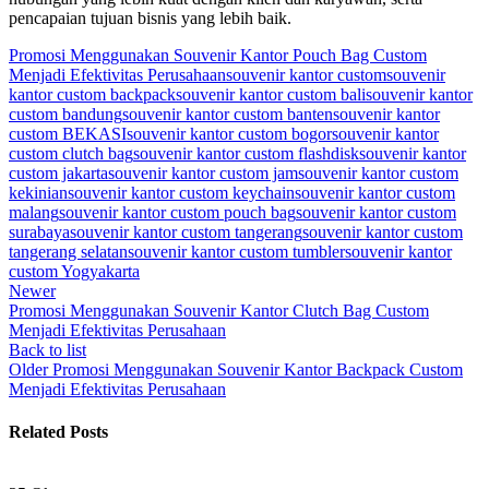
pencapaian tujuan bisnis yang lebih baik.
Promosi Menggunakan Souvenir Kantor Pouch Bag Custom
Menjadi Efektivitas Perusahaan
souvenir kantor custom
souvenir
kantor custom backpack
souvenir kantor custom bali
souvenir kantor
custom bandung
souvenir kantor custom banten
souvenir kantor
custom BEKASI
souvenir kantor custom bogor
souvenir kantor
custom clutch bag
souvenir kantor custom flashdisk
souvenir kantor
custom jakarta
souvenir kantor custom jam
souvenir kantor custom
kekinian
souvenir kantor custom keychain
souvenir kantor custom
malang
souvenir kantor custom pouch bag
souvenir kantor custom
surabaya
souvenir kantor custom tangerang
souvenir kantor custom
tangerang selatan
souvenir kantor custom tumbler
souvenir kantor
custom Yogyakarta
Newer
Promosi Menggunakan Souvenir Kantor Clutch Bag Custom
Menjadi Efektivitas Perusahaan
Back to list
Older
Promosi Menggunakan Souvenir Kantor Backpack Custom
Menjadi Efektivitas Perusahaan
Related Posts