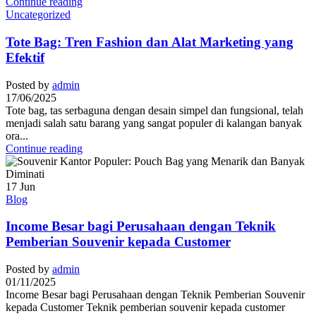
Continue reading
Uncategorized
Tote Bag: Tren Fashion dan Alat Marketing yang
Efektif
Posted by
admin
17/06/2025
Tote bag, tas serbaguna dengan desain simpel dan fungsional, telah
menjadi salah satu barang yang sangat populer di kalangan banyak
ora...
Continue reading
17
Jun
Blog
Income Besar bagi Perusahaan dengan Teknik
Pemberian Souvenir kepada Customer
Posted by
admin
01/11/2025
Income Besar bagi Perusahaan dengan Teknik Pemberian Souvenir
kepada Customer Teknik pemberian souvenir kepada customer