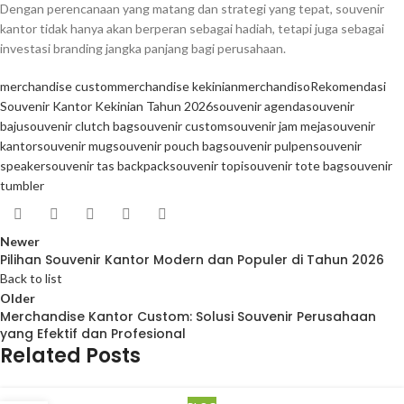
Dengan perencanaan yang matang dan strategi yang tepat, souvenir
kantor tidak hanya akan berperan sebagai hadiah, tetapi juga sebagai
investasi branding jangka panjang bagi perusahaan.
merchandise custom
merchandise kekinian
merchandiso
Rekomendasi
Souvenir Kantor Kekinian Tahun 2026
souvenir agenda
souvenir
baju
souvenir clutch bag
souvenir custom
souvenir jam meja
souvenir
kantor
souvenir mug
souvenir pouch bag
souvenir pulpen
souvenir
speaker
souvenir tas backpack
souvenir topi
souvenir tote bag
souvenir
tumbler
Newer
Pilihan Souvenir Kantor Modern dan Populer di Tahun 2026
Back to list
Older
Merchandise Kantor Custom: Solusi Souvenir Perusahaan
yang Efektif dan Profesional
Related Posts