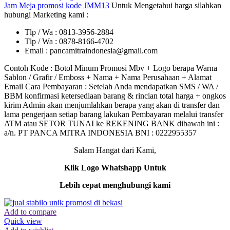
Jam Meja promosi kode JMM13
Untuk Mengetahui harga silahkan
hubungi Marketing kami :
Tlp / Wa : 0813-3956-2884
Tlp / Wa : 0878-8166-4702
Email : pancamitraindonesia@gmail.com
Contoh Kode : Botol Minum Promosi Mbv + Logo berapa Warna
Sablon / Grafir / Emboss + Nama + Nama Perusahaan + Alamat
Email Cara Pembayaran : Setelah Anda mendapatkan SMS / WA /
BBM konfirmasi ketersediaan barang & rincian total harga + ongkos
kirim Admin akan menjumlahkan berapa yang akan di transfer dan
lama pengerjaan setiap barang lakukan Pembayaran melalui transfer
ATM atau SETOR TUNAI ke REKENING BANK dibawah ini :
a/n. PT PANCA MITRA INDONESIA BNI : 0222955357
Salam Hangat dari Kami,
Klik Logo Whatshapp Untuk
Lebih cepat menghubungi kami
Add to compare
Quick view