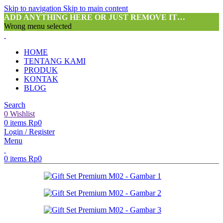
Skip to navigation
Skip to main content
ADD ANYTHING HERE OR JUST REMOVE IT…
Wrong menu selected
HOME
TENTANG KAMI
PRODUK
KONTAK
BLOG
Search
0
Wishlist
0
items
Rp
0
Login / Register
Menu
0
items
Rp
0