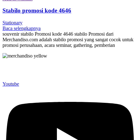
Stabilo promosi kode 4646
Stationary
Baca selengkapnya
souvenir stabilo Promosi kode 4646 stabilo Promosi dari
Merchandiso.com adalah stabilo promosi yang sangat cocok untuk
promosi perusahaan, acara seminar, gathering, pemberian
Merchandiso adalah produsen Souvenir Promosi yang
berpengalaman lebih dari 10 tahun, Terbukti Melayani lebih dari
750 Perusahaan dan memproduksi lebih dari 500.000 Merchandise
(Souvenir Kantor terbaik kami sajikan untuk Anda).
Youtube