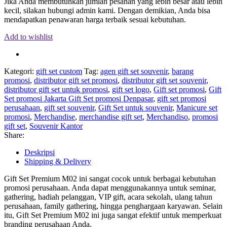
Jika Anda membutuhkan jumlah pesanan yang lebih besar atau lebih
kecil, silakan hubungi admin kami. Dengan demikian, Anda bisa
mendapatkan penawaran harga terbaik sesuai kebutuhan.
Add to wishlist
Kategori:
gift set custom
Tag:
agen gift set souvenir
,
barang
promosi
,
distributor gift set promosi
,
distributor gift set souvenir
,
distributor gift set untuk promosi
,
gift set logo
,
Gift set promosi
,
Gift
Set promosi Jakarta Gift Set promosi Denpasar
,
gift set promosi
perusahaan
,
gift set souvenir
,
Gift Set untuk souvenir
,
Manicure set
promosi
,
Merchandise
,
merchandise gift set
,
Merchandiso
,
promosi
gift set
,
Souvenir Kantor
Share:
Deskripsi
Shipping & Delivery
Gift Set Premium M02 ini sangat cocok untuk berbagai kebutuhan
promosi perusahaan. Anda dapat menggunakannya untuk seminar,
gathering, hadiah pelanggan, VIP gift, acara sekolah, ulang tahun
perusahaan, family gathering, hingga penghargaan karyawan. Selain
itu, Gift Set Premium M02 ini juga sangat efektif untuk memperkuat
branding perusahaan Anda.