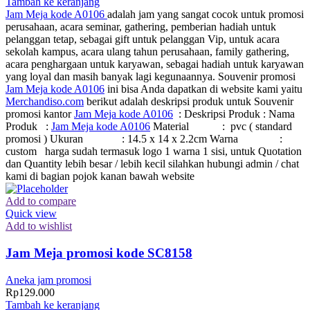
Tambah ke keranjang
Jam Meja kode A0106
adalah jam yang sangat cocok untuk promosi
perusahaan, acara seminar, gathering, pemberian hadiah untuk
pelanggan tetap, sebagai gift untuk pelanggan Vip, untuk acara
sekolah kampus, acara ulang tahun perusahaan, family gathering,
acara penghargaan untuk karyawan, sebagai hadiah untuk karyawan
yang loyal dan masih banyak lagi kegunaannya. Souvenir promosi
Jam Meja kode A0106
ini bisa Anda dapatkan di website kami yaitu
Merchandiso.com
berikut adalah deskripsi produk untuk Souvenir
promosi kantor
Jam Meja kode A0106
: Deskripsi Produk : Nama
Produk :
Jam Meja kode A0106
Material : pvc ( standard
promosi ) Ukuran : 14.5 x 14 x 2.2cm Warna :
custom harga sudah termasuk logo 1 warna 1 sisi, untuk Quotation
dan Quantity lebih besar / lebih kecil silahkan hubungi admin / chat
kami di bagian pojok kanan bawah website
Add to compare
Quick view
Add to wishlist
Jam Meja promosi kode SC8158
Aneka jam promosi
Rp
129.000
Tambah ke keranjang