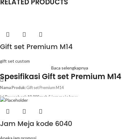
RELATED PRODUCTS
Gift set Premium M14
gift set custom
Baca selengkapnya
Spesifikasi Gift set Premium M14
Nama Produk:
Gift set Premium M14
isi Power bank 10.000 mah & jam meja kayu
Warna:
Sesuai katalog
Logo:
Sudah termasuk cetak logo 1 warna di 1 sisi
Jam Meja kode 6040
Jika Anda membutuhkan jumlah pesanan yang lebih besar atau lebih kecil, silakan
hubungi admin kami. Dengan demikian, Anda bisa mendapatkan penawaran
harga terbaik sesuai kebutuhan.
Aneka jam promosi