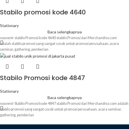
Merchandiso.com
berikut adalah deskripsi produk untuk Souvenir promosi kantor
Jam Meja kode FK 1100
: Deskripsi Produk : Nama Produk :
Jam Meja kode FK
Stabilo promosi kode 4640
1100
Material : kayu ( standard promosi ) Ukuran : 11 x 4.1 x 11.5 cm
Warna : custom harga sudah termasuk logo 1 warna 1 sisi, untuk Quotation
dan Quantity lebih besar / lebih kecil silahkan hubungi admin / chat kami di bagian
Stationary
pojok kanan bawah website
Baca selengkapnya
souvenir stabilo Promosi kode 4640 stabilo Promosi dari Merchandiso.com
adalah stabilo promosi yang sangat cocok untuk promosi perusahaan, acara
seminar, gathering, pemberian
Stabilo Promosi kode 4847
Stationary
Baca selengkapnya
souvenir Stabilo Promosi kode 4847 stabilo Promosi dari Merchandiso.com adalah
stabilo promosi yang sangat cocok untuk promosi perusahaan, acara seminar,
gathering, pemberian