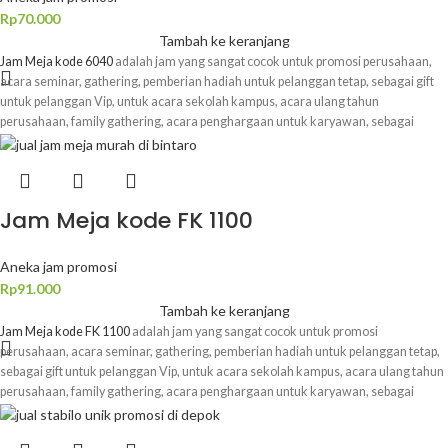
Rp
70.000
Tambah ke keranjang
Jam Meja kode 6040
adalah jam yang sangat cocok untuk promosi perusahaan,
acara seminar, gathering, pemberian hadiah untuk pelanggan tetap, sebagai gift
untuk pelanggan Vip, untuk acara sekolah kampus, acara ulang tahun
perusahaan, family gathering, acara penghargaan untuk karyawan, sebagai
hadiah untuk karyawan yang loyal dan masih banyak lagi kegunaannya. Souvenir
promosi
Jam Meja kode 6040
ini bisa Anda dapatkan di website kami yaitu
Merchandiso.com
berikut adalah deskripsi produk untuk Souvenir promosi kantor
Jam Meja kode 6040
: Deskripsi Produk : Nama Produk :
Jam Meja kode 6040
Jam Meja kode FK 1100
Material : kulit ( standard promosi ) Ukuran : 15.2 x 10 x 3.6cm Warna
: custom harga sudah termasuk logo 1 warna 1 sisi, untuk Quotation dan
Quantity lebih besar / lebih kecil silahkan hubungi admin / chat kami di bagian
Aneka jam promosi
pojok kanan bawah website
Rp
91.000
Tambah ke keranjang
Jam Meja kode FK 1100
adalah jam yang sangat cocok untuk promosi
perusahaan, acara seminar, gathering, pemberian hadiah untuk pelanggan tetap,
sebagai gift untuk pelanggan Vip, untuk acara sekolah kampus, acara ulang tahun
perusahaan, family gathering, acara penghargaan untuk karyawan, sebagai
hadiah untuk karyawan yang loyal dan masih banyak lagi kegunaannya. Souvenir
promosi
Jam Meja kode FK 1100
ini bisa Anda dapatkan di website kami yaitu