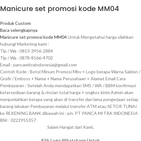
Manicure set promosi kode MM04
Produk Custom
Baca selengkapnya
Manicure set promosi kode MM04
Untuk Mengetahui harga silahkan
hubungi Marketing kami :
Tlp / Wa : 0813-3956-2884
Tlp / Wa : 0878-8166-4702
Email : pancamitraindonesia@gmail.com
Contoh Kode : Botol Minum Promosi Mbv + Logo berapa Warna Sablon /
Grafir / Emboss + Nama + Nama Perusahaan + Alamat Email Cara
Pembayaran : Setelah Anda mendapatkan SMS / WA / BBM konfirmasi
ketersediaan barang & rincian total harga + ongkos kirim Admin akan
menjumlahkan berapa yang akan di transfer dan lama pengerjaan setiap
barang lakukan Pembayaran melalui transfer ATM atau SETOR TUNAI
ke REKENING BANK dibawah ini : a/n. PT PANCA MITRA INDONESIA
BNI : 0222955357
Salam Hangat dari Kami,
Klik Logo Whatshapp Untuk