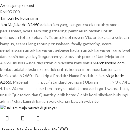
Aneka jam promosi
Rp
105.000
Tambah ke keranjang
Jam Meja kode A2660
adalah jam yang sangat cocok untuk promosi
perusahaan, acara seminar, gathering, pemberian hadiah untuk
pelanggan tetap, sebagai gift untuk pelanggan Vip, untuk acara sekolah
kampus, acara ulang tahun perusahaan, family gathering, acara
penghargaan untuk karyawan, sebagai hadiah untuk karyawan yang loyal
dan masih banyak lagi kegunaannya. Souvenir promosi Jam Meja kode
A2660 ini bisa Anda dapatkan di website kami yaitu
Merchandiso.com
berikut adalah deskripsi produk untuk Souvenir promosi kantor Jam
Meja kode A2660 : Deskripsi Produk : Nama Produk :
Jam Meja kode
A2660
Material : pvc ( standard promosi ) Ukuran : 9.3 x 9.4 x
4.1cm Warna : custom harga sudah termasuk logo 1 warna 1 sisi,
untuk Quotation dan Quantity lebih besar / lebih kecil silahkan hubungi
admin / chat kami di bagian pojok kanan bawah website
Jam Meja kode W100