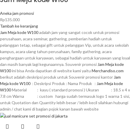
Aneka jam promosi
Rp
135.000
Tambah ke keranjang
Jam Meja kode W100
adalah jam yang sangat cocok untuk promosi
perusahaan, acara seminar, gathering, pemberian hadiah untuk
pelanggan tetap, sebagai gift untuk pelanggan Vip, untuk acara sekolah
kampus, acara ulang tahun perusahaan, family gathering, acara
penghargaan untuk karyawan, sebagai hadiah untuk karyawan yang loyal
dan masih banyak lagi kegunaannya. Souvenir promosi
Jam Meja kode
W100
ini bisa Anda dapatkan di website kami yaitu
Merchandiso.com
berikut adalah deskripsi produk untuk Souvenir promosi kantor
Jam
Meja kode W100
: Deskripsi Produk : Nama Produk :
Jam Meja kode
W100
Material : kayu ( standard promosi ) Ukuran : 18.5 x 4 x
7.8 cm Warna : custom harga sudah termasuk logo 1 warna 1 sisi,
untuk Quotation dan Quantity lebih besar / lebih kecil silahkan hubungi
admin / chat kami di bagian pojok kanan bawah website