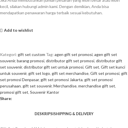
Jika Anda membutuhkan jumlah pesanan yang lebih besar atau lebih
kecil, silakan hubungi admin kami. Dengan demikian, Anda bisa
mendapatkan penawaran harga terbaik sesuai kebutuhan.
Add to wishlist
Kategori:
gift set custom
Tag:
agen gift set promosi
,
agen gift set
souvenir
,
barang promosi
,
distributor gift set promosi
,
distributor gift
set souvenir
,
distributor gift set untuk promosi
,
Gift set
,
Gift set kunci
untuk souvenir
,
gift set logo
,
gift set merchandise
,
Gift set promosi
,
gift
set promosi Denpasar
,
gift set promosi Jakarta
,
gift set promosi
perusahaan
,
gift set souvenir
,
Merchandise
,
merchandise gift set
,
promosi gift set
,
Souvenir Kantor
Share:
DESKRIPSI
SHIPPING & DELIVERY