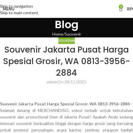
Skip to navigation
0
MENU
RP
Skip to main content
Blog
Home
Souvenir
SOUVENIR
Souvenir Jakarta Pusat Harga
Spesial Grosir, WA 0813-3956-
2884
admin
On 28/11/2025
Souvenir Jakarta Pusat Harga Spesial Grosir, WA 0813-3956-2884
–
Selamat datang di MERCHANDISO, solusi terbaik untuk kebutuhan
souvenir dan promotional item di Jakarta Pusat! Apakah Anda sedang
mencari souvenir berkualitas tinggi dengan harga grosir yang bersaing
untuk promosi perusahaan, acara kantor, seminar, ataupun hadiah