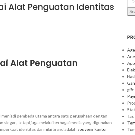
i Alat Penguatan Identitas
Se
PR
Age
Ane
ai Alat Penguatan
App
Elek
Fla
Gan
gift
Pay
Pro
Stat
rand menjadi pembeda utama antara satu perusahaan dengan
Tas
an slogan, tetapi juga melalui berbagai media yang digunakan
Tem
memperkuat identitas dan nilai brand adalah
souvenir kantor
Tum