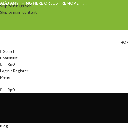
0
0
ADD ANYTHING HERE OR JUST REMOVE IT…
Skip to navigation
Skip to main content
HO
Search
0
Wishlist
Rp
0
Login / Register
Menu
Rp
0
Blog