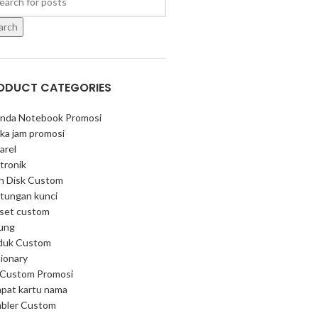
arch
ODUCT CATEGORIES
nda Notebook Promosi
ka jam promosi
arel
tronik
sh Disk Custom
tungan kunci
 set custom
ung
duk Custom
ionary
 Custom Promosi
pat kartu nama
bler Custom