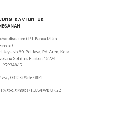
BUNGI KAMI UNTUK
MESANAN
chandiso.com ( PT Panca Mitra
nesia )
Pd. Jaya No.90, Pd. Jaya, Pd. Aren, Kota
gerang Selatan, Banten 15224
1) 27934865
 / wa ; 0813-3956-2884
ps://goo.gl/maps/1QXviiWBQK22