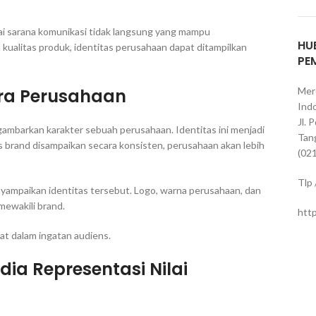
ai sarana komunikasi tidak langsung yang mampu
HU
 kualitas produk, identitas perusahaan dapat ditampilkan
PE
tra Perusahaan
Mer
Indo
Jl. 
ambarkan karakter sebuah perusahaan. Identitas ini menjadi
Tan
s brand disampaikan secara konsisten, perusahaan akan lebih
(02
Tlp
yampaikan identitas tersebut. Logo, warna perusahaan, dan
mewakili brand.
htt
t dalam ingatan audiens.
ia Representasi Nilai