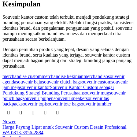
Kesimpulan
Souvenir kantor custom telah terbukti menjadi pendukung strategi
branding perusahaan yang efektif. Melalui fungsi praktis, konsistensi
identitas brand, dan pengalaman penggunaan yang positif, souvenir
mampu meningkatkan brand awareness dan memperkuat citra
perusahaan secara berkelanjutan.
Dengan pemilihan produk yang tepat, desain yang selaras dengan
identitas brand, serta kualitas yang terjaga, souvenir kantor custom
dapat menjadi bagian penting dari strategi branding jangka panjang
perusahaan.
merchandise custom
merchandise kekinian
merchandiso
souvenir
agenda
souvenir baju
souvenir clutch bag
souvenir custom
souvenir
jam meja
souvenir kantor
Souvenir Kantor Custom sebagai
Pendukung Strategi Branding Perusahaan
souvenir mug
souvenir
pouch bag
souvenir pulpen
souvenir speaker
souvenir tas
backpack
souvenir topi
souvenir tote bag
souvenir tumbler
Newer
Harga Payung Lipat untuk Souvenir Custom Desain Profesional,
WA 0813-3956-2884