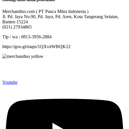
Merchandiso.com ( PT Panca Mitra Indonesia )
Jl. Pd. Jaya No.90, Pd. Jaya, Pd. Aren, Kota Tangerang Selatan,
Banten 15224
(021) 27934865
Tlp / wa ; 0813-3956-2884
https://goo.gl/maps/1QXviiWBQK22
Merchandiso adalah produsen Souvenir Promosi yang
berpengalaman lebih dari 10 tahun, Terbukti Melayani lebih dari
750 Perusahaan dan memproduksi lebih dari 500.000 Merchandise
(Souvenir Kantor terbaik kami sajikan untuk Anda).
Youtube