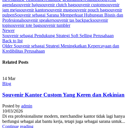
agenda
souvenir baju
souvenir clutch bag
souvenir custom
souvenir
jam meja
souvenir kantor
souvenir mug
souvenir pouch bag
souvenir
pulpen
Souvenir sebagai Sarana Memperkuat Hubungan Bisnis dan
Profesional
souvenir speaker
souvenir tas backpack
souvenir
topi
souvenir tote bag
souvenir tumbler
Newer
Souvenir sebagai Pendukung Strategi Soft Selling Perusahaan
Back to list
Older
Souvenir sebagai Strategi Meningkatkan Kepercayaan dan
Kredibilitas Perusahaan
Related Posts
14
Mar
Blog
Souvenir Kantor Custom Yang Keren dan Kekinian
Posted by
admin
10/03/2026
Di era profesionalisme modern, merchandise kantor tidak lagi hanya
berfungsi sebagai alat bantu kerja, tetapi juga sebagai sarana untuk...
Continue reading