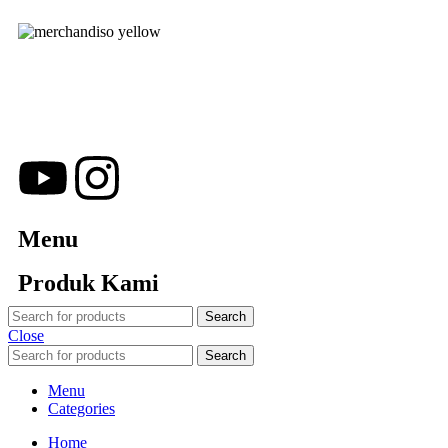
Merchandiso adalah produsen Souvenir Promosi yang
berpengalaman lebih dari 10 tahun, Terbukti Melayani lebih dari
750 Perusahaan dan memproduksi lebih dari 500.000
Merchandise (Souvenir Kantor terbaik kami sajikan untuk Anda).
Menu
Produk Kami
Search
Close
Search
Menu
Categories
Home