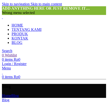
Skip to navigation
Skip to main content
ADD ANYTHING HERE OR JUST REMOVE IT…
Wrong menu selected
HOME
TENTANG KAMI
PRODUK
KONTAK
BLOG
Search
0
Wishlist
0
items
Rp
0
Login / Register
Menu
0
items
Rp
0
Blog
Home
Blog
Blog