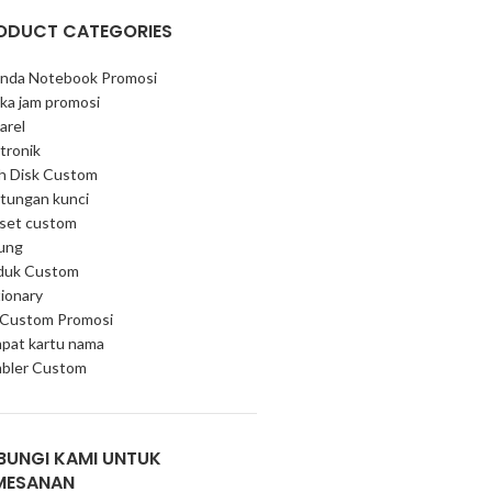
ODUCT CATEGORIES
nda Notebook Promosi
ka jam promosi
arel
tronik
sh Disk Custom
tungan kunci
 set custom
ung
duk Custom
ionary
 Custom Promosi
pat kartu nama
bler Custom
BUNGI KAMI UNTUK
MESANAN