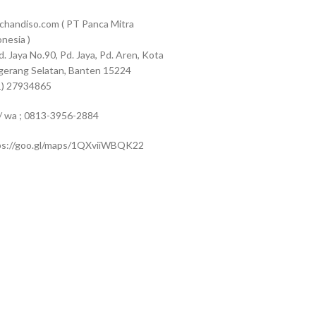
chandiso.com ( PT Panca Mitra
nesia )
Pd. Jaya No.90, Pd. Jaya, Pd. Aren, Kota
gerang Selatan, Banten 15224
1) 27934865
 / wa ; 0813-3956-2884
ps://goo.gl/maps/1QXviiWBQK22