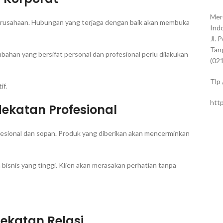
Mer
 perusahaan. Hubungan yang terjaga dengan baik akan membuka
Indo
Jl. 
Tan
mbahan yang bersifat personal dan profesional perlu dilakukan
(02
Tlp
if.
htt
ekatan Profesional
esional dan sopan. Produk yang diberikan akan mencerminkan
ika bisnis yang tinggi. Klien akan merasakan perhatian tanpa
ekatan Relasi