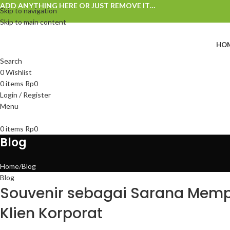
ADD ANYTHING HERE OR JUST REMOVE IT…
Skip to navigation
Skip to main content
HO
Search
0
Wishlist
0
items
Rp
0
Login / Register
Menu
0
items
Rp
0
Blog
Home
Blog
Blog
Souvenir sebagai Sarana Mem
Klien Korporat