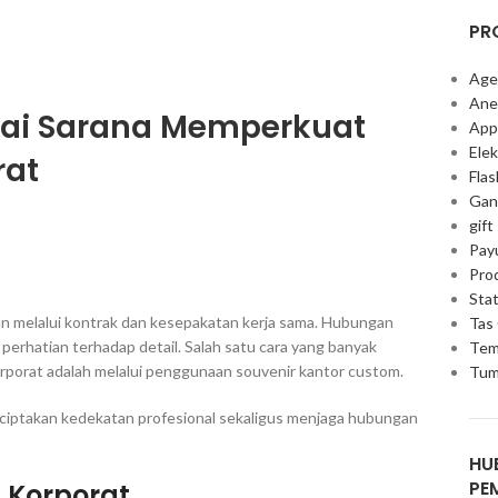
PR
Age
Ane
gai Sarana Memperkuat
App
Elek
rat
Fla
Gan
gift
Pay
Pro
Stat
un melalui kontrak dan kesepakatan kerja sama. Hubungan
Tas
 perhatian terhadap detail. Salah satu cara yang banyak
Tem
porat adalah melalui penggunaan souvenir kantor custom.
Tum
iptakan kedekatan profesional sekaligus menjaga hubungan
HU
PE
 Korporat