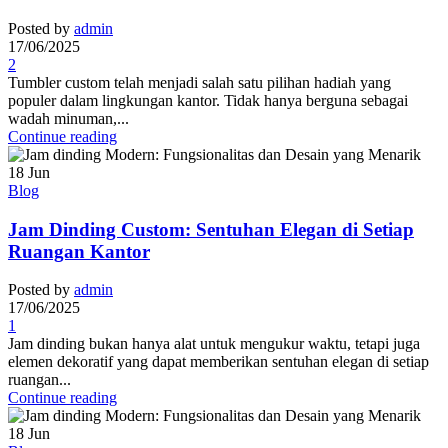
Posted by
admin
17/06/2025
2
Tumbler custom telah menjadi salah satu pilihan hadiah yang
populer dalam lingkungan kantor. Tidak hanya berguna sebagai
wadah minuman,...
Continue reading
18
Jun
Blog
Jam Dinding Custom: Sentuhan Elegan di Setiap
Ruangan Kantor
Posted by
admin
17/06/2025
1
Jam dinding bukan hanya alat untuk mengukur waktu, tetapi juga
elemen dekoratif yang dapat memberikan sentuhan elegan di setiap
ruangan...
Continue reading
18
Jun