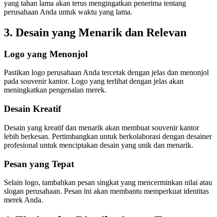
yang tahan lama akan terus mengingatkan penerima tentang
perusahaan Anda untuk waktu yang lama.
3.
Desain yang Menarik dan Relevan
Logo yang Menonjol
Pastikan logo perusahaan Anda tercetak dengan jelas dan menonjol
pada souvenir kantor. Logo yang terlihat dengan jelas akan
meningkatkan pengenalan merek.
Desain Kreatif
Desain yang kreatif dan menarik akan membuat souvenir kantor
lebih berkesan. Pertimbangkan untuk berkolaborasi dengan desainer
profesional untuk menciptakan desain yang unik dan menarik.
Pesan yang Tepat
Selain logo, tambahkan pesan singkat yang mencerminkan nilai atau
slogan perusahaan. Pesan ini akan membantu memperkuat identitas
merek Anda.