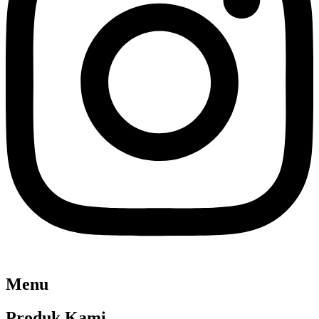
Menu
Produk Kami