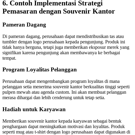
6.
Contoh Implementasi Strategi
Pemasaran dengan Souvenir Kantor
Pameran Dagang
Di pameran dagang, perusahaan dapat mendistribusikan tas atau
tumbler dengan logo perusahaan kepada pengunjung. Produk ini
tidak hanya berguna, tetapi juga memberikan eksposur merek yang
signifikan karena pengunjung akan membawanya ke berbagai
tempat.
Program Loyalitas Pelanggan
Perusahaan dapat mengembangkan program loyalitas di mana
pelanggan setia menerima souvenir kantor berkualitas tinggi seperti
pulpen mewah atau agenda custom. Ini akan membuat pelanggan
merasa dihargai dan lebih cenderung untuk tetap setia.
Hadiah untuk Karyawan
Memberikan souvenir kantor kepada karyawan sebagai bentuk
penghargaan dapat meningkatkan motivasi dan loyalitas. Produk
seperti mug atau t-shirt dengan logo perusahaan dapat digunakan di