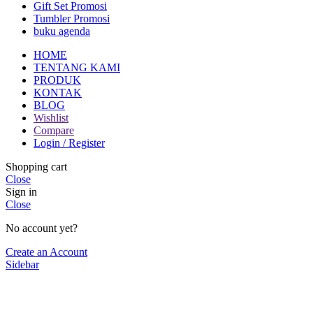
Gift Set Promosi
Tumbler Promosi
buku agenda
HOME
TENTANG KAMI
PRODUK
KONTAK
BLOG
Wishlist
Compare
Login / Register
Shopping cart
Close
Sign in
Close
No account yet?
Create an Account
Sidebar