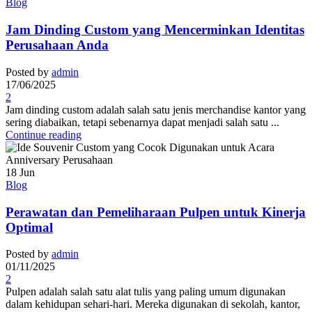
Blog
Jam Dinding Custom yang Mencerminkan Identitas
Perusahaan Anda
Posted by
admin
17/06/2025
2
Jam dinding custom adalah salah satu jenis merchandise kantor yang
sering diabaikan, tetapi sebenarnya dapat menjadi salah satu ...
Continue reading
18
Jun
Blog
Perawatan dan Pemeliharaan Pulpen untuk Kinerja
Optimal
Posted by
admin
01/11/2025
2
Pulpen adalah salah satu alat tulis yang paling umum digunakan
dalam kehidupan sehari-hari. Mereka digunakan di sekolah, kantor,