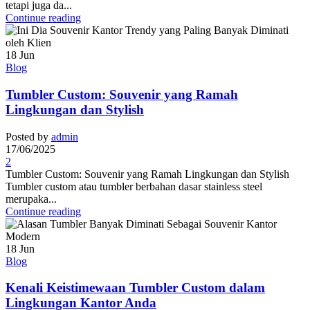
tetapi juga da...
Continue reading
18
Jun
Blog
Tumbler Custom: Souvenir yang Ramah
Lingkungan dan Stylish
Posted by
admin
17/06/2025
2
Tumbler Custom: Souvenir yang Ramah Lingkungan dan Stylish
Tumbler custom atau tumbler berbahan dasar stainless steel
merupaka...
Continue reading
18
Jun
Blog
Kenali Keistimewaan Tumbler Custom dalam
Lingkungan Kantor Anda