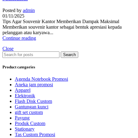
Posted by
admin
01/11/2025
Tips Agar Souvenir Kantor Memberikan Dampak Maksimal
Memberikan souvenir kantor sebagai bentuk apresiasi kepada
pelanggan atau karyawa...
Continue reading
Close
Search
Product categories
Agenda Notebook Promosi
Aneka jam promosi
Apparel
Elektronik
Flash Disk Custom
Gantungan kunci
gift set custom
Payung
Produk Custom
Stationary
Tas Custom Promosi