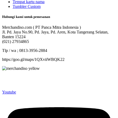
Tempat kartu nama
Tumbler Custom
Hubungi kami untuk pemesanan
Merchandiso.com ( PT Panca Mitra Indonesia )
Jl. Pd. Jaya No.90, Pd. Jaya, Pd. Aren, Kota Tangerang Selatan,
Banten 15224
(021) 27934865
Tlp / wa ; 0813-3956-2884
https://goo.gl/maps/1QXviiWBQK22
Merchandiso adalah produsen Souvenir Promosi yang
berpengalaman lebih dari 10 tahun, Terbukti Melayani lebih dari
750 Perusahaan dan memproduksi lebih dari 500.000 Merchandise
(Souvenir Kantor terbaik kami sajikan untuk Anda).
Youtube