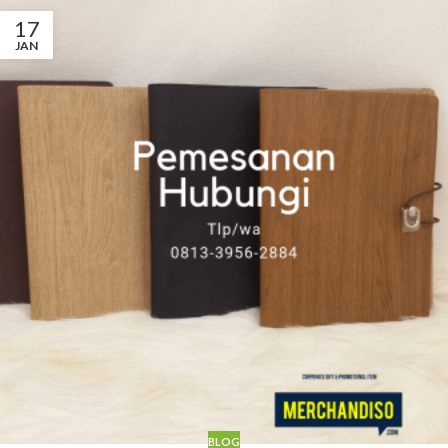
17
JAN
BLOG