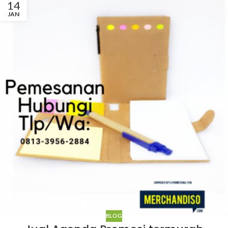
14
JAN
BLOG