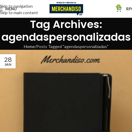
Skip to navigation
0
MENU
RP
Skip to main content
Tag Archives:
agendaspersonalizadas
Home
Posts Tagged "agendaspersonalizadas"
28
JAN