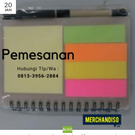
20
JAN
BLOG