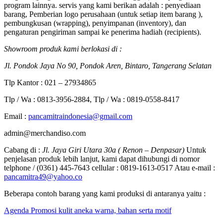
program lainnya. servis yang kami berikan adalah : penyediaan
barang, Pemberian logo perusahaan (untuk setiap item barang ),
pembungkusan (wrapping), penyimpanan (inventory), dan
pengaturan pengiriman sampai ke penerima hadiah (recipients).
Showroom produk kami berlokasi di :
Jl. Pondok Jaya No 90, Pondok Aren, Bintaro, Tangerang Selatan
Tlp Kantor : 021 – 27934865
Tlp / Wa : 0813-3956-2884, Tlp / Wa : 0819-0558-8417
Email :
pancamitraindonesia@gmail.com
admin@merchandiso.com
Cabang di :
Jl. Jaya Giri Utara 30a ( Renon – Denpasar)
Untuk
penjelasan produk lebih lanjut, kami dapat dihubungi di nomor
telphone / (0361) 445-7643 cellular : 0819-1613-0517 Atau e-mail :
pancamitra49@yahoo.co
Beberapa contoh barang yang kami produksi di antaranya yaitu :
Agenda Promosi kulit aneka warna, bahan serta motif