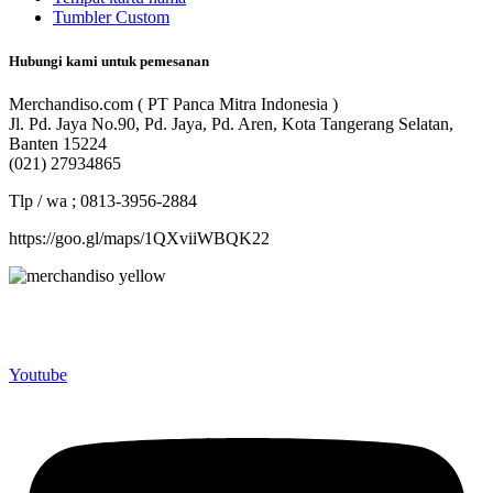
Tumbler Custom
Hubungi kami untuk pemesanan
Merchandiso.com ( PT Panca Mitra Indonesia )
Jl. Pd. Jaya No.90, Pd. Jaya, Pd. Aren, Kota Tangerang Selatan,
Banten 15224
(021) 27934865
Tlp / wa ; 0813-3956-2884
https://goo.gl/maps/1QXviiWBQK22
Merchandiso adalah produsen Souvenir Promosi yang
berpengalaman lebih dari 10 tahun, Terbukti Melayani lebih dari
750 Perusahaan dan memproduksi lebih dari 500.000 Merchandise
(Souvenir Kantor terbaik kami sajikan untuk Anda).
Youtube