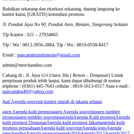
Buktikan sekarang dan eksekusi sekarang, datang langsung ke
kantor kami, [GRATIS] konsultasi promosi.
Jl. Pondok Jaya No 90, Pondok Aren, Bintaro, Tangerang Selatan
Tlp Kantor : 021 – 27934865
Tlp / Wa : 0813-3956-2884, Tlp / Wa : 0819-0558-8417
Email :
pancamitraindonesia@gmail.com
admin@merchandiso.com
Cabang di :
Jl. Jaya Gri Utara 30a ( Renon – Denpasar)
Untuk
penjelasan produk lebih lanjut, kami dapat dihubungi di nomor
telphone / (0361) 445-7643 cellular : 0819-1613-0517 Atau e-mail :
pancamitra49@yahoo.com
Jual Agenda souvenir kantor murah di jakarta selatan
agen Agenda kulit promosi
agen Agenda souvenir
agen tumbler
promosi
agen tumbler souvenir
agenda
Agenda Kulit promosi
Agenda
kulit promosi Denpasar
Agenda kulit promosi Jakarta
agenda kulit
promosi perusahaan
Agenda kulit souvenir
Agenda logo
Agenda
merchandise
Agenda promosi
agenda2016
Agenda2017
Agenda2017