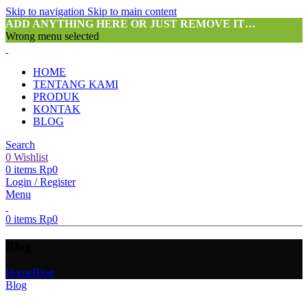
Skip to navigation
Skip to main content
ADD ANYTHING HERE OR JUST REMOVE IT…
Wrong menu selected
HOME
TENTANG KAMI
PRODUK
KONTAK
BLOG
Search
0
Wishlist
0
items
Rp
0
Login / Register
Menu
0
items
Rp
0
Blog
Home
Blog
Blog