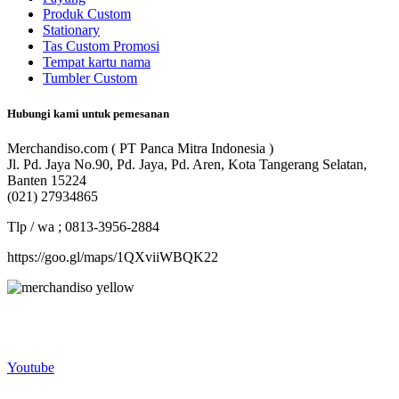
Produk Custom
Stationary
Tas Custom Promosi
Tempat kartu nama
Tumbler Custom
Hubungi kami untuk pemesanan
Merchandiso.com ( PT Panca Mitra Indonesia )
Jl. Pd. Jaya No.90, Pd. Jaya, Pd. Aren, Kota Tangerang Selatan,
Banten 15224
(021) 27934865
Tlp / wa ; 0813-3956-2884
https://goo.gl/maps/1QXviiWBQK22
Merchandiso adalah produsen Souvenir Promosi yang
berpengalaman lebih dari 10 tahun, Terbukti Melayani lebih dari
750 Perusahaan dan memproduksi lebih dari 500.000 Merchandise
(Souvenir Kantor terbaik kami sajikan untuk Anda).
Youtube