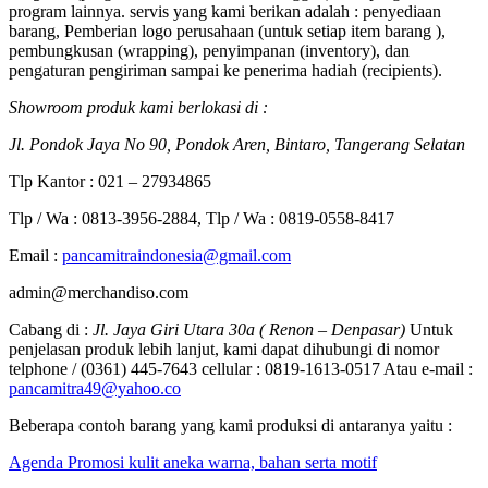
program lainnya. servis yang kami berikan adalah : penyediaan
barang, Pemberian logo perusahaan (untuk setiap item barang ),
pembungkusan (wrapping), penyimpanan (inventory), dan
pengaturan pengiriman sampai ke penerima hadiah (recipients).
Showroom produk kami berlokasi di :
Jl. Pondok Jaya No 90, Pondok Aren, Bintaro, Tangerang Selatan
Tlp Kantor : 021 – 27934865
Tlp / Wa : 0813-3956-2884, Tlp / Wa : 0819-0558-8417
Email :
pancamitraindonesia@gmail.com
admin@merchandiso.com
Cabang di :
Jl. Jaya Giri Utara 30a ( Renon – Denpasar)
Untuk
penjelasan produk lebih lanjut, kami dapat dihubungi di nomor
telphone / (0361) 445-7643 cellular : 0819-1613-0517 Atau e-mail :
pancamitra49@yahoo.co
Beberapa contoh barang yang kami produksi di antaranya yaitu :
Agenda Promosi kulit aneka warna, bahan serta motif