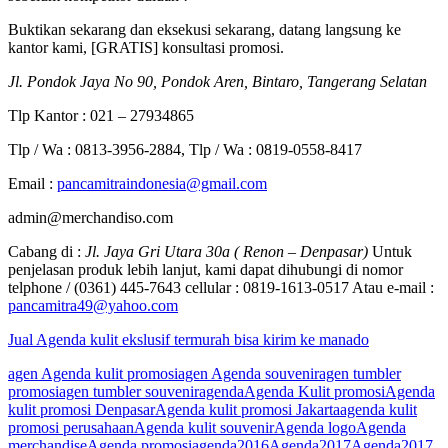
Buktikan sekarang dan eksekusi sekarang, datang langsung ke
kantor kami, [GRATIS] konsultasi promosi.
Jl. Pondok Jaya No 90, Pondok Aren, Bintaro, Tangerang Selatan
Tlp Kantor : 021 – 27934865
Tlp / Wa : 0813-3956-2884, Tlp / Wa : 0819-0558-8417
Email :
pancamitraindonesia@gmail.com
admin@merchandiso.com
Cabang di :
Jl. Jaya Gri Utara 30a ( Renon – Denpasar)
Untuk
penjelasan produk lebih lanjut, kami dapat dihubungi di nomor
telphone / (0361) 445-7643 cellular : 0819-1613-0517 Atau e-mail :
pancamitra49@yahoo.com
Jual Agenda kulit ekslusif termurah bisa kirim ke manado
agen Agenda kulit promosi
agen Agenda souvenir
agen tumbler
promosi
agen tumbler souvenir
agenda
Agenda Kulit promosi
Agenda
kulit promosi Denpasar
Agenda kulit promosi Jakarta
agenda kulit
promosi perusahaan
Agenda kulit souvenir
Agenda logo
Agenda
merchandise
Agenda promosi
agenda2016
Agenda2017
Agenda2017