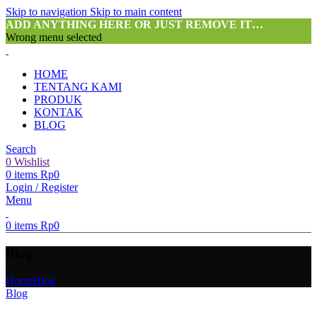
Skip to navigation
Skip to main content
ADD ANYTHING HERE OR JUST REMOVE IT…
Wrong menu selected
HOME
TENTANG KAMI
PRODUK
KONTAK
BLOG
Search
0
Wishlist
0
items
Rp
0
Login / Register
Menu
0
items
Rp
0
Blog
Home
Blog
Blog