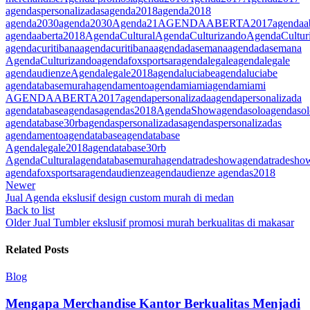
agendaspersonalizadas
agenda2018
agenda2018
agenda2030
agenda2030
Agenda21
AGENDAABERTA2017
agendaa
agendaaberta2018
AgendaCultural
AgendaCulturizando
AgendaCultur
agendacuritibana
agendacuritibana
agendadasemana
agendadasemana
AgendaCulturizando
agendafoxsportsar
agendalegale
agendalegale
agendaudienze
Agendalegale2018
agendaluciabe
agendaluciabe
agendatabasemurah
agendamento
agendamiami
agendamiami
AGENDAABERTA2017
agendapersonalizada
agendapersonalizada
agendatabase
agendas
agendas2018
AgendaShow
agendasolo
agendasol
agendatabase30rb
agendaspersonalizadas
agendaspersonalizadas
agendamento
agendatabase
agendatabase
Agendalegale2018
agendatabase30rb
AgendaCultural
agendatabasemurah
agendatradeshow
agendatradesho
agendafoxsportsar
agendaudienze
agendaudienze agendas2018
Newer
Jual Agenda ekslusif design custom murah di medan
Back to list
Older
Jual Tumbler ekslusif promosi murah berkualitas di makasar
Related Posts
Blog
Mengapa Merchandise Kantor Berkualitas Menjadi