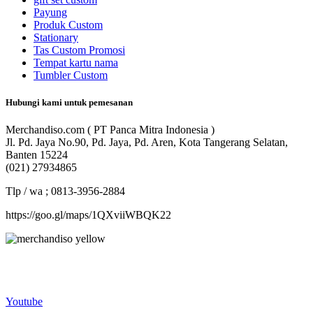
Payung
Produk Custom
Stationary
Tas Custom Promosi
Tempat kartu nama
Tumbler Custom
Hubungi kami untuk pemesanan
Merchandiso.com ( PT Panca Mitra Indonesia )
Jl. Pd. Jaya No.90, Pd. Jaya, Pd. Aren, Kota Tangerang Selatan,
Banten 15224
(021) 27934865
Tlp / wa ; 0813-3956-2884
https://goo.gl/maps/1QXviiWBQK22
Merchandiso adalah produsen Souvenir Promosi yang
berpengalaman lebih dari 10 tahun, Terbukti Melayani lebih dari
750 Perusahaan dan memproduksi lebih dari 500.000 Merchandise
(Souvenir Kantor terbaik kami sajikan untuk Anda).
Youtube