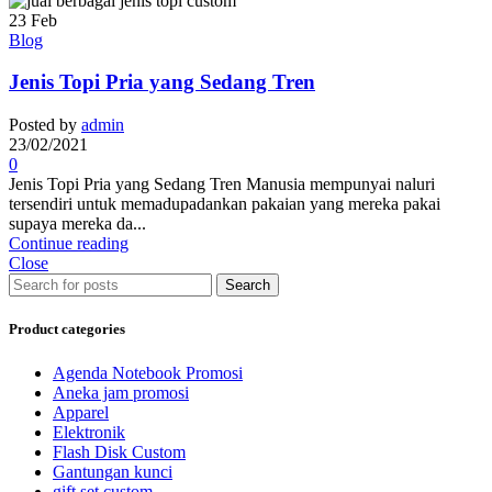
23
Feb
Blog
Jenis Topi Pria yang Sedang Tren
Posted by
admin
23/02/2021
0
Jenis Topi Pria yang Sedang Tren Manusia mempunyai naluri
tersendiri untuk memadupadankan pakaian yang mereka pakai
supaya mereka da...
Continue reading
Close
Search
Product categories
Agenda Notebook Promosi
Aneka jam promosi
Apparel
Elektronik
Flash Disk Custom
Gantungan kunci
gift set custom