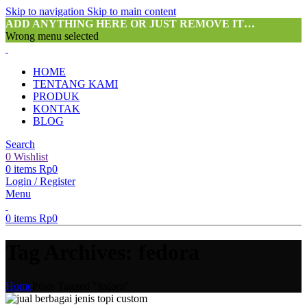
Skip to navigation
Skip to main content
ADD ANYTHING HERE OR JUST REMOVE IT…
Wrong menu selected
HOME
TENTANG KAMI
PRODUK
KONTAK
BLOG
Search
0
Wishlist
0
items
Rp
0
Login / Register
Menu
0
items
Rp
0
Tag Archives: fedora
Home
Posts Tagged "fedora"