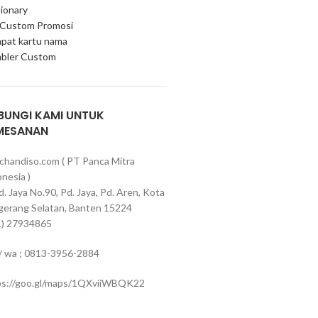
ionary
 Custom Promosi
pat kartu nama
bler Custom
BUNGI KAMI UNTUK
MESANAN
chandiso.com ( PT Panca Mitra
nesia )
Pd. Jaya No.90, Pd. Jaya, Pd. Aren, Kota
gerang Selatan, Banten 15224
1) 27934865
 / wa ; 0813-3956-2884
ps://goo.gl/maps/1QXviiWBQK22