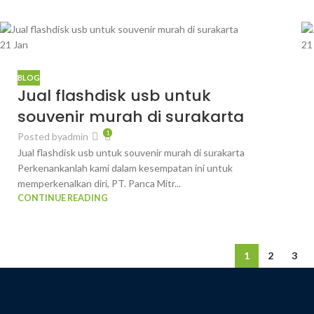
21
Jan
2
BLOG
Jual flashdisk usb untuk
souvenir murah di surakarta
1
Posted by
admin
Jual flashdisk usb untuk souvenir murah di surakarta
Perkenankanlah kami dalam kesempatan ini untuk
memperkenalkan diri, PT. Panca Mitr...
CONTINUE READING
1
2
3