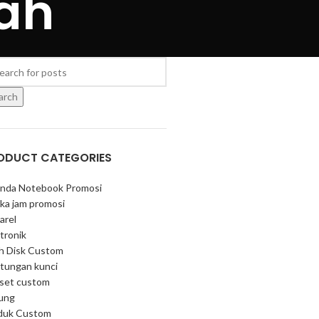
ah
arch
ODUCT CATEGORIES
nda Notebook Promosi
ka jam promosi
arel
tronik
sh Disk Custom
tungan kunci
 set custom
ung
duk Custom