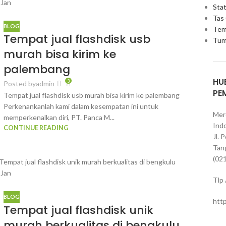
7
Jan
Stat
Tas
BLOG
Tem
Tempat jual flashdisk usb
Tum
murah bisa kirim ke
palembang
HU
3
Posted by
admin
PE
Tempat jual flashdisk usb murah bisa kirim ke palembang
Perkenankanlah kami dalam kesempatan ini untuk
Mer
memperkenalkan diri, PT. Panca M...
Indo
CONTINUE READING
Jl. 
Tan
(02
3
Jan
Tlp
BLOG
htt
Tempat jual flashdisk unik
murah berkualitas di bengkulu