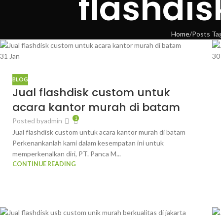
flashdi
Home
Posts Ta
31
Jan
3
BLOG
Jual flashdisk custom untuk
acara kantor murah di batam
1
Posted by
admin
Jual flashdisk custom untuk acara kantor murah di batam
Perkenankanlah kami dalam kesempatan ini untuk
memperkenalkan diri, PT. Panca M...
CONTINUE READING