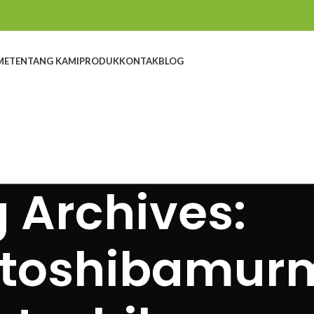
ME
TENTANG KAMI
PRODUK
KONTAK
BLOG
 Archives:
ktoshibamur