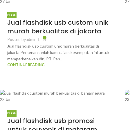
27
Jan
2
BLOG
Jual flashdisk usb custom unik
murah berkualitas di jakarta
0
Posted by
admin
Jual flashdisk usb custom unik murah berkualitas di
jakarta Perkenankanlah kami dalam kesempatan ini untuk
memperkenalkan diri, PT. Pan...
CONTINUE READING
23
Jan
2
BLOG
Jual flashdisk usb promosi
untuk souvenir di mataram