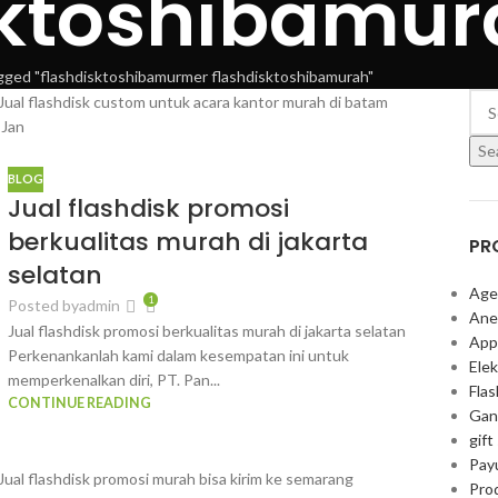
sktoshibamur
gged "flashdisktoshibamurmer flashdisktoshibamurah"
0
Jan
Se
BLOG
Jual flashdisk promosi
berkualitas murah di jakarta
PR
selatan
Age
1
Posted by
admin
Ane
Jual flashdisk promosi berkualitas murah di jakarta selatan
App
Perkenankanlah kami dalam kesempatan ini untuk
Elek
memperkenalkan diri, PT. Pan...
Fla
CONTINUE READING
Gan
gift
Pay
Pro