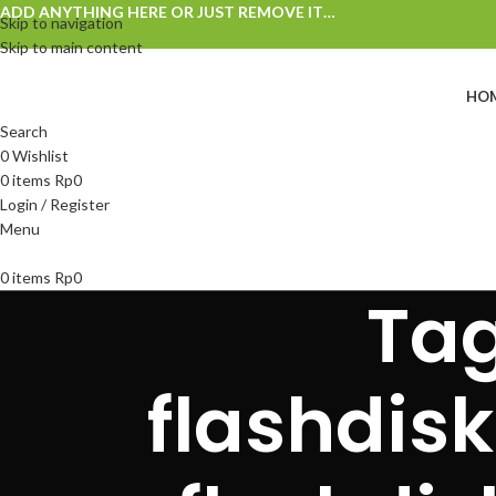
ADD ANYTHING HERE OR JUST REMOVE IT…
Skip to navigation
Skip to main content
HO
Search
0
Wishlist
0
items
Rp
0
Login / Register
Menu
0
items
Rp
0
Tag
flashdis