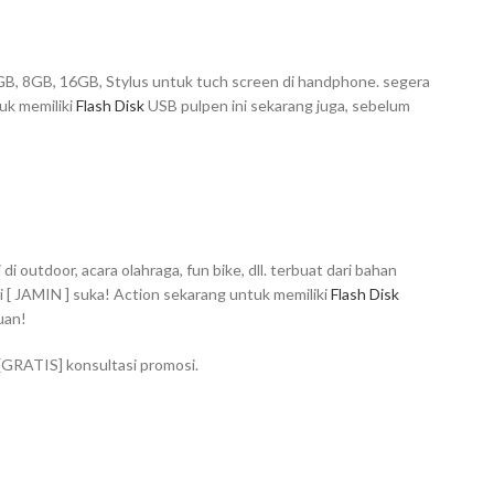
4GB, 8GB, 16GB, Stylus untuk tuch screen di handphone. segera
tuk memiliki
Flash Disk
USB pulpen ini sekarang juga, sebelum
outdoor, acara olahraga, fun bike, dll. terbuat dari bahan
 [ JAMIN ] suka! Action sekarang untuk memiliki
Flash Disk
uan!
 [GRATIS] konsultasi promosi.