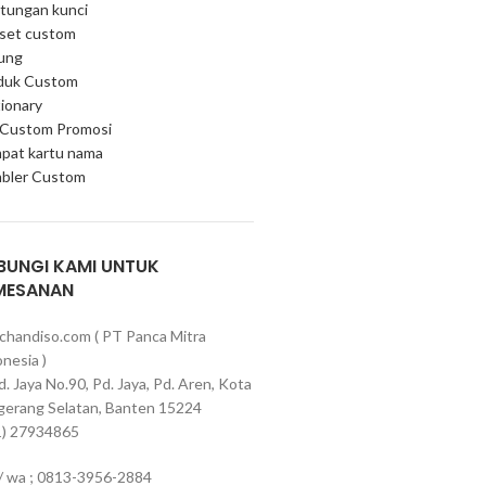
tungan kunci
 set custom
ung
duk Custom
ionary
 Custom Promosi
pat kartu nama
bler Custom
BUNGI KAMI UNTUK
MESANAN
chandiso.com ( PT Panca Mitra
nesia )
Pd. Jaya No.90, Pd. Jaya, Pd. Aren, Kota
gerang Selatan, Banten 15224
1) 27934865
 / wa ; 0813-3956-2884