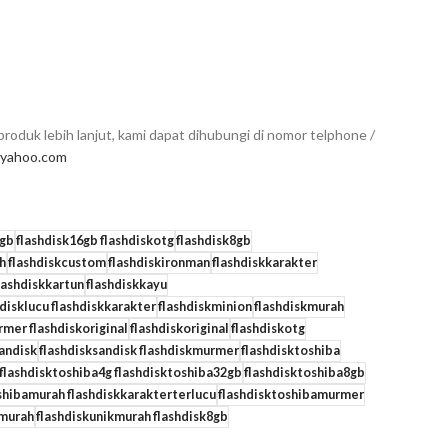
roduk lebih lanjut, kami dapat dihubungi di nomor telphone /
yahoo.com
6gb
flashdisk16gb flashdiskotg
flashdisk8gb
h
flashdiskcustom
flashdiskironman
flashdiskkarakter
lashdiskkartun
flashdiskkayu
hdisklucu flashdiskkarakter
flashdiskminion
flashdiskmurah
rmer flashdiskoriginal
flashdiskoriginal
flashdiskotg
sandisk
flashdisksandisk flashdiskmurmer
flashdisktoshiba
flashdisktoshiba4g flashdisktoshiba32gb
flashdisktoshiba8gb
shibamurah flashdiskkarakterterlucu
flashdisktoshibamurmer
kmurah
flashdiskunikmurah flashdisk8gb