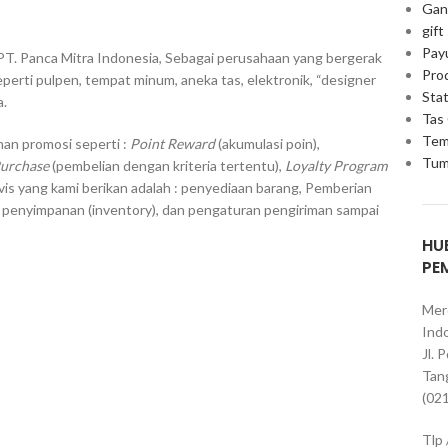
Gan
gift
Pay
PT. Panca Mitra Indonesia, Sebagai perusahaan yang bergerak
Pro
erti pulpen, tempat minum, aneka tas, elektronik, “designer
Stat
a.
Tas
Tem
an promosi seperti :
Point Reward
(akumulasi poin),
Tum
Purchase
(pembelian dengan kriteria tertentu),
Loyalty Program
vis yang kami berikan adalah : penyediaan barang, Pemberian
, penyimpanan (inventory), dan pengaturan pengiriman sampai
HU
PE
Mer
Indo
Jl. 
Tan
(02
Tlp