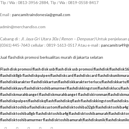
Tlp / Wa : 0813-3956-2884, Tlp / Wa : 0819-0558-8417
Email :
pancamitraindonesia@gmail.com
admin@merchandiso.com
Cabang di :
Jl. Jaya Gri Utara 30a ( Renon – Denpasar)
Untuk penjelasan p
(0361) 445-7643 cellular : 0819-1613-0517 Atau e-mail :
pancamitra49@
Jual flashdisk promosi berkualitas murah di jakarta selatan
Flash disk promosi
flash disk usb
flash disk usb promosi
flashdisk
flashdisk1
flashdisk8gb flashdiskpulpen
flashdiskcard
flashdiskcard flashdiskunikmura
flashdiskkarakter flashdiskkartun
flashdiskkarakterterlucu
flashdiskkartu
f
flashdiskkayu flashdisktoshibamurmer
flashdiskkingston
flashdisklucu
flas
flashdiskmurahbanget
flashdiskmurahbanget flashdiskironman
flashdiskmu
flashdiskpulpen
flashdiskqflash
flashdiskqflash flashdiskkingston
flashdisk
flashdisktoshiba flashdiskcustom
flashdisktoshiba32gb
flashdisktoshiba4g
flashdisktoshiba8gb flashdisktoshiba4g
flashdisktoshibamurah
flashdiskto
flashdisktoshibamurmer flashdisktoshibamurah
flashdiskunik
flashdiskuni