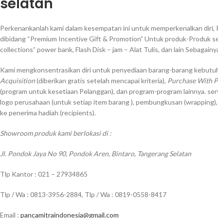
selatan
Perkenankanlah kami dalam kesempatan ini untuk memperkenalkan diri, 
dibidang “Premium Incentive Gift & Promotion” Untuk produk-Produk sep
collections” power bank, Flash Disk – jam – Alat Tulis, dan lain Sebagainy
Kami mengkonsentrasikan diri untuk penyediaan barang-barang kebutuh
Acquisition
(diberikan gratis setelah mencapai kriteria),
Purchase With 
(program untuk kesetiaan Pelanggan), dan program-program lainnya. ser
logo perusahaan (untuk setiap item barang ), pembungkusan (wrapping)
ke penerima hadiah (recipients).
Showroom produk kami berlokasi di :
Jl. Pondok Jaya No 90, Pondok Aren, Bintaro, Tangerang Selatan
Tlp Kantor : 021 – 27934865
Tlp / Wa : 0813-3956-2884, Tlp / Wa : 0819-0558-8417
Email :
pancamitraindonesia@gmail.com