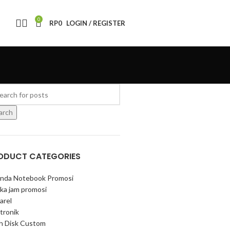
0
RP
0
LOGIN / REGISTER
arch
ODUCT CATEGORIES
nda Notebook Promosi
ka jam promosi
arel
tronik
sh Disk Custom