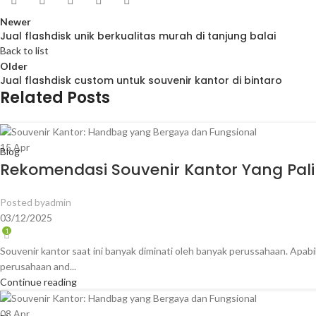
Newer
Jual flashdisk unik berkualitas murah di tanjung balai
Back to list
Older
Jual flashdisk custom untuk souvenir kantor di bintaro
Related Posts
15
Apr
Blog
Rekomendasi Souvenir Kantor Yang Pali
Posted by
admin
03/12/2025
1
Souvenir kantor saat ini banyak diminati oleh banyak perussahaan. Apa
perusahaan and...
Continue reading
08
Apr