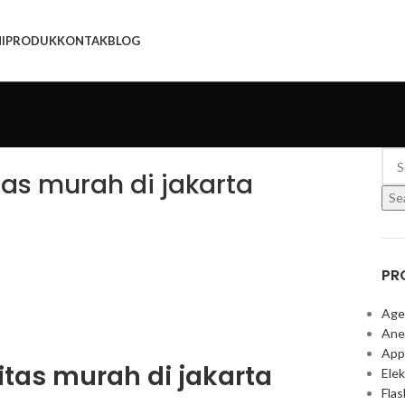
I
PRODUK
KONTAK
BLOG
tas murah di jakarta
Se
PR
Age
Ane
App
itas murah di jakarta
Elek
Fla