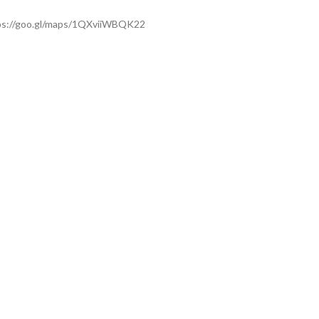
ps://goo.gl/maps/1QXviiWBQK22