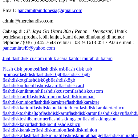
Email :
pancamitraindonesia@gmail.com
admin@merchandiso.com
Cabang di :
Jl. Jaya Gri Utara 30a ( Renon – Denpasar)
Untuk
penjelasan produk lebih lanjut, kami dapat dihubungi di nomor
telphone / (0361) 445-7643 cellular : 0819-1613-0517 Atau e-mail :
pancamitra49@yahoo.com
Jual flashdisk custom untuk acara kantor murah di batam
Flash disk promosi
flash disk usb
flash disk usb
promosi
flashdisk
flashdisk16gb
flashdisk16gb
flashdiskotg
flashdisk8gb
flashdisk8gb
flashdiskpulpen
flashdiskcard
flashdiskcard
flashdiskunikmurah
flashdiskcustom
flashdiskcustom
flashdiskcard
flashdiskironman
flashdiskironman
flashdiskminion
flashdiskkarakter
flashdiskkarakter
flashdiskkartun
flashdiskkarakterterlucu
flashdiskkarakterterlucu
flashdisktoshiba8gb
flashdiskkartu
flashdiskkartun
flashdiskkayu
flashd
flashdisktoshibamurmer
flashdiskkingston
flashdiskkingston
flashdiskkayu
flashdisklucu
flashdisklucu
flashdiskkarakter
flashdiskminion
flashdiskminion
flashdiskqflash
flashdiskmurah
flashdiskmurahbanget
flashdiskmurahba