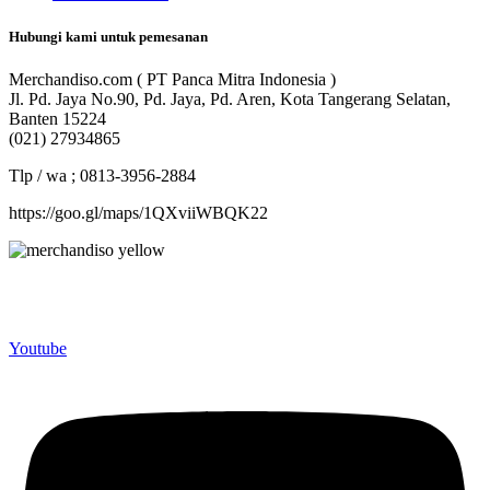
Hubungi kami untuk pemesanan
Merchandiso.com ( PT Panca Mitra Indonesia )
Jl. Pd. Jaya No.90, Pd. Jaya, Pd. Aren, Kota Tangerang Selatan,
Banten 15224
(021) 27934865
Tlp / wa ; 0813-3956-2884
https://goo.gl/maps/1QXviiWBQK22
Merchandiso adalah produsen Souvenir Promosi yang
berpengalaman lebih dari 10 tahun, Terbukti Melayani lebih dari
750 Perusahaan dan memproduksi lebih dari 500.000 Merchandise
(Souvenir Kantor terbaik kami sajikan untuk Anda).
Youtube