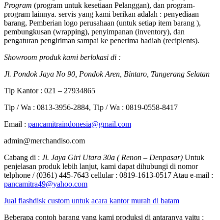
Program
(program untuk kesetiaan Pelanggan), dan program-
program lainnya. servis yang kami berikan adalah : penyediaan
barang, Pemberian logo perusahaan (untuk setiap item barang ),
pembungkusan (wrapping), penyimpanan (inventory), dan
pengaturan pengiriman sampai ke penerima hadiah (recipients).
Showroom produk kami berlokasi di :
Jl. Pondok Jaya No 90, Pondok Aren, Bintaro, Tangerang Selatan
Tlp Kantor : 021 – 27934865
Tlp / Wa : 0813-3956-2884, Tlp / Wa : 0819-0558-8417
Email :
pancamitraindonesia@gmail.com
admin@merchandiso.com
Cabang di :
Jl. Jaya Giri Utara 30a ( Renon – Denpasar)
Untuk
penjelasan produk lebih lanjut, kami dapat dihubungi di nomor
telphone / (0361) 445-7643 cellular : 0819-1613-0517 Atau e-mail :
pancamitra49@yahoo.com
Jual flashdisk custom untuk acara kantor murah di batam
Beberapa contoh barang yang kami produksi di antaranya yaitu :