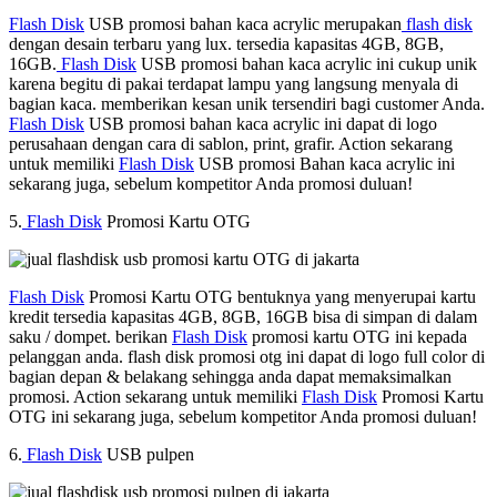
Flash Disk
USB promosi bahan kaca acrylic merupakan
flash disk
dengan desain terbaru yang lux. tersedia kapasitas 4GB, 8GB,
16GB.
Flash Disk
USB promosi bahan kaca acrylic ini cukup unik
karena begitu di pakai terdapat lampu yang langsung menyala di
bagian kaca. memberikan kesan unik tersendiri bagi customer Anda.
Flash Disk
USB promosi bahan kaca acrylic ini dapat di logo
perusahaan dengan cara di sablon, print, grafir. Action sekarang
untuk memiliki
Flash Disk
USB promosi Bahan kaca acrylic ini
sekarang juga, sebelum kompetitor Anda promosi duluan!
5.
Flash Disk
Promosi Kartu OTG
Flash Disk
Promosi Kartu OTG bentuknya yang menyerupai kartu
kredit tersedia kapasitas 4GB, 8GB, 16GB bisa di simpan di dalam
saku / dompet. berikan
Flash Disk
promosi kartu OTG ini kepada
pelanggan anda. flash disk promosi otg ini dapat di logo full color di
bagian depan & belakang sehingga anda dapat memaksimalkan
promosi. Action sekarang untuk memiliki
Flash Disk
Promosi Kartu
OTG ini sekarang juga, sebelum kompetitor Anda promosi duluan!
6.
Flash Disk
USB pulpen