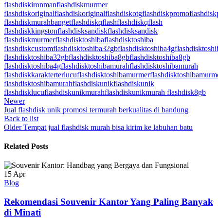
flashdiskironman
flashdiskmurmer
flashdiskoriginal
flashdiskoriginal
flashdiskotg
flashdiskpromo
flashdis
flashdiskmurahbanget
flashdiskqflash
flashdiskqflash
flashdiskkingston
flashdisksandisk
flashdisksandisk
flashdiskmurmer
flashdisktoshiba
flashdisktoshiba
flashdiskcustom
flashdisktoshiba32gb
flashdisktoshiba4g
flashdisktosh
flashdisktoshiba32gb
flashdisktoshiba8gb
flashdisktoshiba8gb
flashdisktoshiba4g
flashdisktoshibamurah
flashdisktoshibamurah
flashdiskkarakterterlucu
flashdisktoshibamurmer
flashdisktoshibamurm
flashdisktoshibamurah
flashdiskunik
flashdiskunik
flashdisklucu
flashdiskunikmurah
flashdiskunikmurah flashdisk8gb
Newer
Jual flashdisk unik promosi termurah berkualitas di bandung
Back to list
Older
Tempat jual flashdisk murah bisa kirim ke labuhan batu
Related Posts
15
Apr
Blog
Rekomendasi Souvenir Kantor Yang Paling Banyak
di Minati