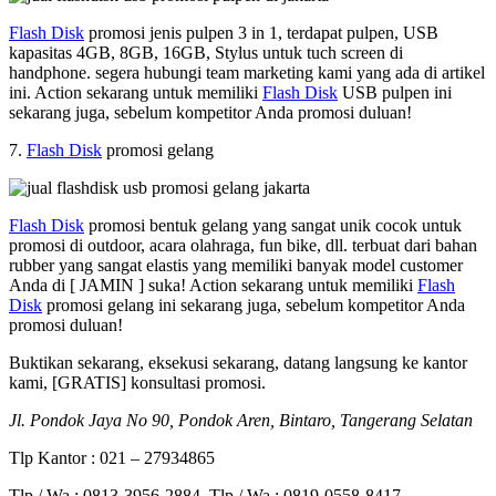
Flash Disk
promosi jenis pulpen 3 in 1, terdapat pulpen, USB
kapasitas 4GB, 8GB, 16GB, Stylus untuk tuch screen di
handphone. segera hubungi team marketing kami yang ada di artikel
ini. Action sekarang untuk memiliki
Flash Disk
USB pulpen ini
sekarang juga, sebelum kompetitor Anda promosi duluan!
7.
Flash Disk
promosi gelang
Flash Disk
promosi bentuk gelang yang sangat unik cocok untuk
promosi di outdoor, acara olahraga, fun bike, dll. terbuat dari bahan
rubber yang sangat elastis yang memiliki banyak model customer
Anda di [ JAMIN ] suka! Action sekarang untuk memiliki
Flash
Disk
promosi gelang ini sekarang juga, sebelum kompetitor Anda
promosi duluan!
Buktikan sekarang, eksekusi sekarang, datang langsung ke kantor
kami, [GRATIS] konsultasi promosi.
Jl. Pondok Jaya No 90, Pondok Aren, Bintaro, Tangerang Selatan
Tlp Kantor : 021 – 27934865
Tlp / Wa : 0813-3956-2884, Tlp / Wa : 0819-0558-8417