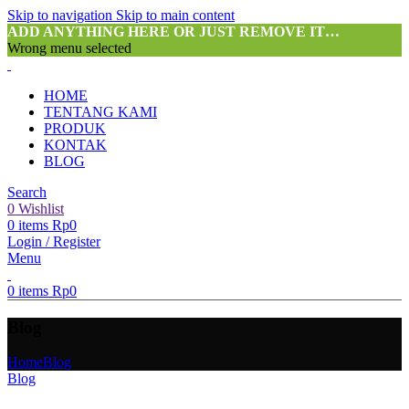
Skip to navigation
Skip to main content
ADD ANYTHING HERE OR JUST REMOVE IT…
Wrong menu selected
HOME
TENTANG KAMI
PRODUK
KONTAK
BLOG
Search
0
Wishlist
0
items
Rp
0
Login / Register
Menu
0
items
Rp
0
Blog
Home
Blog
Blog