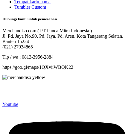
Tempat kartu nama
Tumbler Custom
Hubungi kami untuk pemesanan
Merchandiso.com ( PT Panca Mitra Indonesia )
Jl. Pd. Jaya No.90, Pd. Jaya, Pd. Aren, Kota Tangerang Selatan,
Banten 15224
(021) 27934865
Tlp / wa ; 0813-3956-2884
https://goo.gl/maps/1QXviiWBQK22
Merchandiso adalah produsen Souvenir Promosi yang
berpengalaman lebih dari 10 tahun, Terbukti Melayani lebih dari
750 Perusahaan dan memproduksi lebih dari 500.000 Merchandise
(Souvenir Kantor terbaik kami sajikan untuk Anda).
Youtube