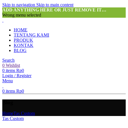
Skip to navigation
Skip to main content
ADD ANYTHING HERE OR JUST REMOVE IT…
Wrong menu selected
HOME
TENTANG KAMI
PRODUK
KONTAK
BLOG
Search
0
Wishlist
0
items
Rp
0
Login / Register
Menu
0
items
Rp
0
Blog
Home
Tas Custom
Tas Custom