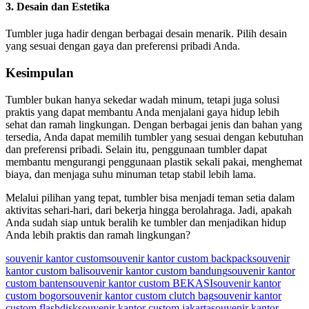
3.
Desain dan Estetika
Tumbler juga hadir dengan berbagai desain menarik. Pilih desain
yang sesuai dengan gaya dan preferensi pribadi Anda.
Kesimpulan
Tumbler bukan hanya sekedar wadah minum, tetapi juga solusi
praktis yang dapat membantu Anda menjalani gaya hidup lebih
sehat dan ramah lingkungan. Dengan berbagai jenis dan bahan yang
tersedia, Anda dapat memilih tumbler yang sesuai dengan kebutuhan
dan preferensi pribadi. Selain itu, penggunaan tumbler dapat
membantu mengurangi penggunaan plastik sekali pakai, menghemat
biaya, dan menjaga suhu minuman tetap stabil lebih lama.
Melalui pilihan yang tepat, tumbler bisa menjadi teman setia dalam
aktivitas sehari-hari, dari bekerja hingga berolahraga. Jadi, apakah
Anda sudah siap untuk beralih ke tumbler dan menjadikan hidup
Anda lebih praktis dan ramah lingkungan?
souvenir kantor custom
souvenir kantor custom backpack
souvenir
kantor custom bali
souvenir kantor custom bandung
souvenir kantor
custom banten
souvenir kantor custom BEKASI
souvenir kantor
custom bogor
souvenir kantor custom clutch bag
souvenir kantor
custom flashdisk
souvenir kantor custom jakarta
souvenir kantor