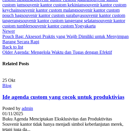
custom jam
souvenir kantor custom kekinian
souvenir kantor custom
keychain
souvenir kantor custom malang
souvenir kantor custom
pouch bag
souvenir kantor custom surabaya
souvenir kantor custom
tangerang
souvenir kantor custom tangerang selatan
souvenir kantor
custom tumbler
souvenir kantor custom Yogyakarta
Newer
Pouch Bag: Aksesori Praktis yang Wajib Dimiliki untuk Menyimpan
Barang Secara Rapi
Back to list
Older
Agenda: Mengelola Waktu dan Tugas dengan Efektif
Related Posts
25
Okt
Blog
Ide agenda custom yang cocok untuk produktivias
Posted by
admin
01/11/2025
Buku Agenda Menciptakan Eksklusivitas dan Produktivitas
Souvenir kantor tidak hanya menjadi simbol keberlanjutan merek,
tetapi juga da...