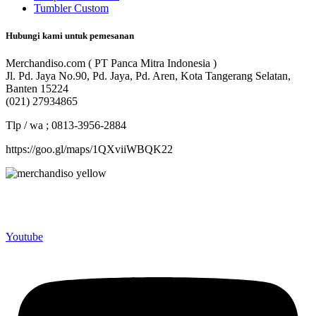
Tumbler Custom
Hubungi kami untuk pemesanan
Merchandiso.com ( PT Panca Mitra Indonesia )
Jl. Pd. Jaya No.90, Pd. Jaya, Pd. Aren, Kota Tangerang Selatan,
Banten 15224
(021) 27934865
Tlp / wa ; 0813-3956-2884
https://goo.gl/maps/1QXviiWBQK22
Merchandiso adalah produsen Souvenir Promosi yang
berpengalaman lebih dari 10 tahun, Terbukti Melayani lebih dari
750 Perusahaan dan memproduksi lebih dari 500.000 Merchandise
(Souvenir Kantor terbaik kami sajikan untuk Anda).
Youtube