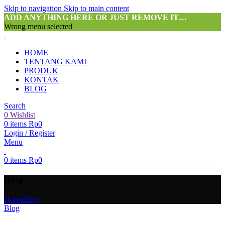
Skip to navigation
Skip to main content
ADD ANYTHING HERE OR JUST REMOVE IT…
Wrong menu selected
HOME
TENTANG KAMI
PRODUK
KONTAK
BLOG
Search
0
Wishlist
0
items
Rp
0
Login / Register
Menu
0
items
Rp
0
Blog
Home
Blog
Blog