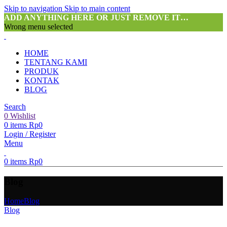
Skip to navigation
Skip to main content
ADD ANYTHING HERE OR JUST REMOVE IT…
Wrong menu selected
HOME
TENTANG KAMI
PRODUK
KONTAK
BLOG
Search
0
Wishlist
0
items
Rp
0
Login / Register
Menu
0
items
Rp
0
Blog
Home
Blog
Blog