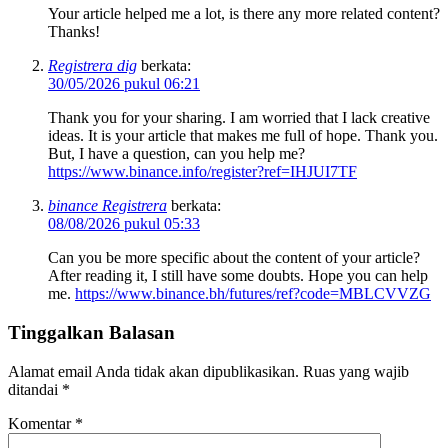
Your article helped me a lot, is there any more related content?
Thanks!
Registrera dig
berkata:
30/05/2026 pukul 06:21
Thank you for your sharing. I am worried that I lack creative
ideas. It is your article that makes me full of hope. Thank you.
But, I have a question, can you help me?
https://www.binance.info/register?ref=IHJUI7TF
binance Registrera
berkata:
08/08/2026 pukul 05:33
Can you be more specific about the content of your article?
After reading it, I still have some doubts. Hope you can help
me.
https://www.binance.bh/futures/ref?code=MBLCVVZG
Tinggalkan Balasan
Alamat email Anda tidak akan dipublikasikan.
Ruas yang wajib
ditandai
*
Komentar
*