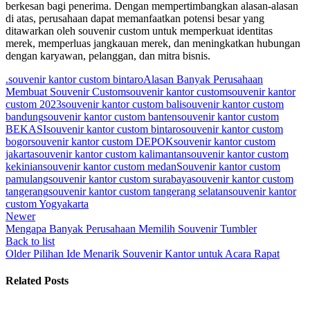
berkesan bagi penerima. Dengan mempertimbangkan alasan-alasan
di atas, perusahaan dapat memanfaatkan potensi besar yang
ditawarkan oleh souvenir custom untuk memperkuat identitas
merek, memperluas jangkauan merek, dan meningkatkan hubungan
dengan karyawan, pelanggan, dan mitra bisnis.
.souvenir kantor custom bintaro
Alasan Banyak Perusahaan
Membuat Souvenir Custom
souvenir kantor custom
souvenir kantor
custom 2023
souvenir kantor custom bali
souvenir kantor custom
bandung
souvenir kantor custom banten
souvenir kantor custom
BEKASI
souvenir kantor custom bintaro
souvenir kantor custom
bogor
souvenir kantor custom DEPOK
souvenir kantor custom
jakarta
souvenir kantor custom kalimantan
souvenir kantor custom
kekinian
souvenir kantor custom medan
Souvenir kantor custom
pamulang
souvenir kantor custom surabaya
souvenir kantor custom
tangerang
souvenir kantor custom tangerang selatan
souvenir kantor
custom Yogyakarta
Newer
Mengapa Banyak Perusahaan Memilih Souvenir Tumbler
Back to list
Older
Pilihan Ide Menarik Souvenir Kantor untuk Acara Rapat
Related Posts