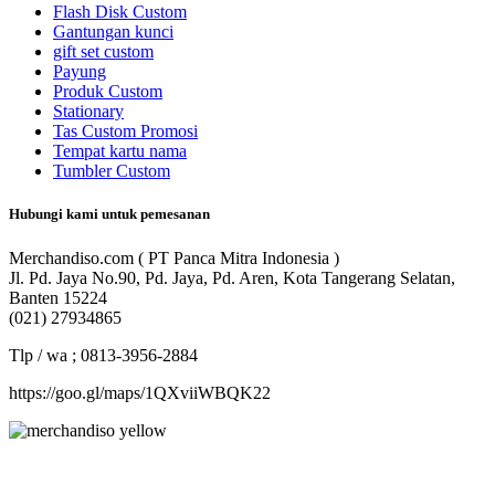
Flash Disk Custom
Gantungan kunci
gift set custom
Payung
Produk Custom
Stationary
Tas Custom Promosi
Tempat kartu nama
Tumbler Custom
Hubungi kami untuk pemesanan
Merchandiso.com ( PT Panca Mitra Indonesia )
Jl. Pd. Jaya No.90, Pd. Jaya, Pd. Aren, Kota Tangerang Selatan,
Banten 15224
(021) 27934865
Tlp / wa ; 0813-3956-2884
https://goo.gl/maps/1QXviiWBQK22
Merchandiso adalah produsen Souvenir Promosi yang
berpengalaman lebih dari 10 tahun, Terbukti Melayani lebih dari
750 Perusahaan dan memproduksi lebih dari 500.000 Merchandise