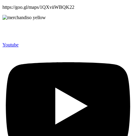
https://goo.gl/maps/1QXviiWBQK22
Merchandiso adalah produsen Souvenir Promosi yang
berpengalaman lebih dari 10 tahun, Terbukti Melayani lebih dari
750 Perusahaan dan memproduksi lebih dari 500.000 Merchandise
(Souvenir Kantor terbaik kami sajikan untuk Anda).
Youtube