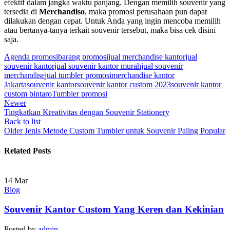
efektif dalam jangka waktu panjang. Dengan memilih souvenir yang
tersedia di
Merchandiso
, maka promosi perusahaan pun dapat
dilakukan dengan cepat. Untuk Anda yang ingin mencoba memilih
atau bertanya-tanya terkait souvenir tersebut, maka bisa cek disini
saja.
Agenda promosi
barang promosi
jual merchandise kantor
jual
souvenir kantor
jual souvenir kantor murah
jual souvenir
merchandise
jual tumbler promosi
merchandise kantor
Jakarta
souvenir kantor
souvenir kantor custom 2023
souvenir kantor
custom bintaro
Tumbler promosi
Newer
Tingkatkan Kreativitas dengan Souvenir Stationery
Back to list
Older
Jenis Metode Custom Tumbler untuk Souvenir Paling Popular
Related Posts
14
Mar
Blog
Souvenir Kantor Custom Yang Keren dan Kekinian
Posted by
admin