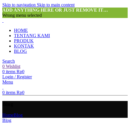
Skip to navigation
Skip to main content
ADD ANYTHING HERE OR JUST REMOVE IT…
Wrong menu selected
HOME
TENTANG KAMI
PRODUK
KONTAK
BLOG
Search
0
Wishlist
0
items
Rp
0
Login / Register
Menu
0
items
Rp
0
Blog
Home
Blog
Blog