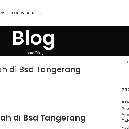
PRODUK
KONTAK
BLOG
Blog
Home
Blog
rah di Bsd Tangerang
PR
Age
Ane
App
urah di Bsd Tangerang
Elek
Fla