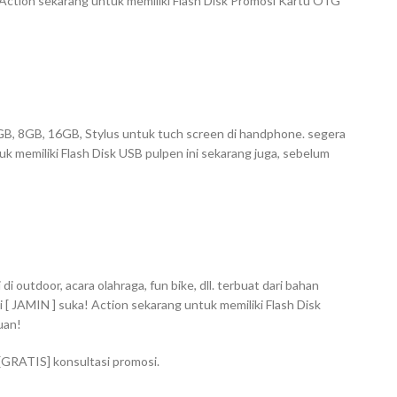
Action sekarang untuk memiliki Flash Disk Promosi Kartu OTG
 4GB, 8GB, 16GB, Stylus untuk tuch screen di handphone. segera
uk memiliki Flash Disk USB pulpen ini sekarang juga, sebelum
 outdoor, acara olahraga, fun bike, dll. terbuat dari bahan
 [ JAMIN ] suka! Action sekarang untuk memiliki Flash Disk
uan!
 [GRATIS] konsultasi promosi.