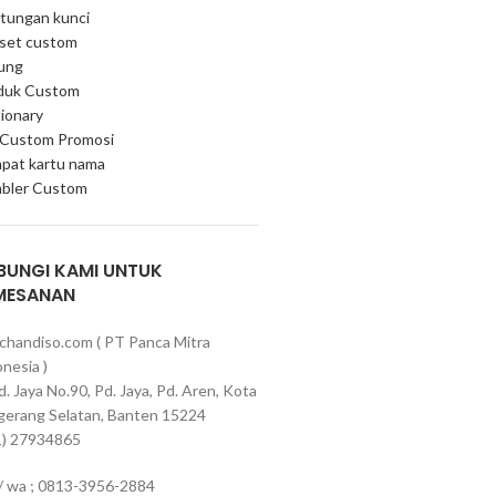
tungan kunci
 set custom
ung
duk Custom
ionary
 Custom Promosi
pat kartu nama
bler Custom
BUNGI KAMI UNTUK
MESANAN
chandiso.com ( PT Panca Mitra
nesia )
Pd. Jaya No.90, Pd. Jaya, Pd. Aren, Kota
gerang Selatan, Banten 15224
1) 27934865
 / wa ; 0813-3956-2884