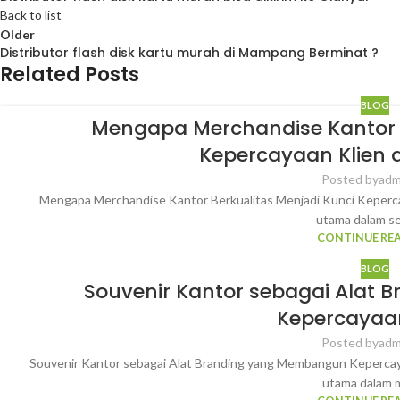
Back to list
Older
Distributor flash disk kartu murah di Mampang Berminat ?
Related Posts
BLOG
Mengapa Merchandise Kantor B
Kepercayaan Klien d
Posted by
adm
Mengapa Merchandise Kantor Berkualitas Menjadi Kunci Kepercay
utama dalam set
CONTINUE RE
BLOG
Souvenir Kantor sebagai Alat
Kepercayaan
Posted by
adm
Souvenir Kantor sebagai Alat Branding yang Membangun Kepercayaa
utama dalam m