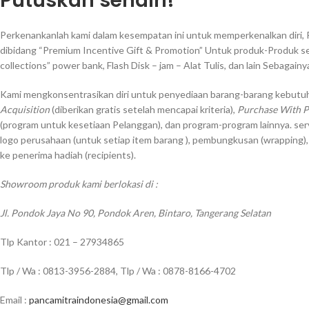
Putuskan sendiri!
Perkenankanlah kami dalam kesempatan ini untuk memperkenalkan diri, 
dibidang “Premium Incentive Gift & Promotion” Untuk produk-Produk sep
collections” power bank, Flash Disk – jam – Alat Tulis, dan lain Sebagainy
Kami mengkonsentrasikan diri untuk penyediaan barang-barang kebutuh
Acquisition
(diberikan gratis setelah mencapai kriteria),
Purchase With 
(program untuk kesetiaan Pelanggan), dan program-program lainnya. ser
logo perusahaan (untuk setiap item barang ), pembungkusan (wrapping)
ke penerima hadiah (recipients).
Showroom produk kami berlokasi di :
Jl. Pondok Jaya No 90, Pondok Aren, Bintaro, Tangerang Selatan
Tlp Kantor : 021 – 27934865
Tlp / Wa : 0813-3956-2884, Tlp / Wa : 0878-8166-4702
Email :
pancamitraindonesia@gmail.com