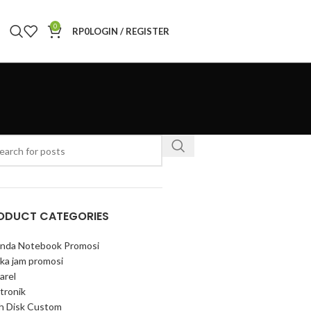
0
RP
0
LOGIN / REGISTER
ODUCT CATEGORIES
nda Notebook Promosi
ka jam promosi
arel
tronik
sh Disk Custom