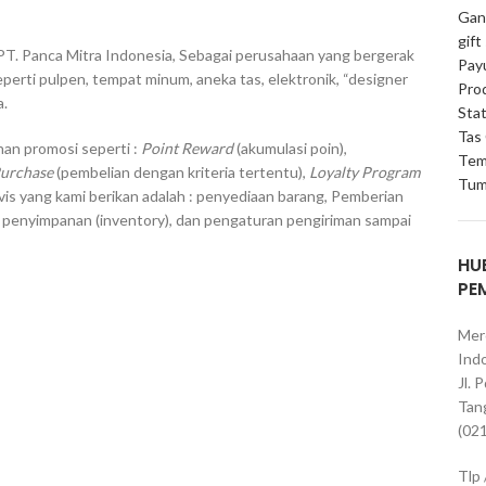
Gan
gift
PT. Panca Mitra Indonesia, Sebagai perusahaan yang bergerak
Pay
erti pulpen, tempat minum, aneka tas, elektronik, “designer
Pro
a.
Stat
Tas
an promosi seperti :
Point Reward
(akumulasi poin),
Tem
Purchase
(pembelian dengan kriteria tertentu),
Loyalty Program
Tum
vis yang kami berikan adalah : penyediaan barang, Pemberian
, penyimpanan (inventory), dan pengaturan pengiriman sampai
HU
PE
Mer
Indo
Jl. 
Tan
(02
Tlp