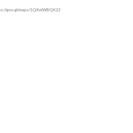
ps://goo.gl/maps/1QXviiWBQK22