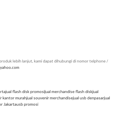
roduk lebih lanjut, kami dapat dihubungi di nomor telphone /
yahoo.com
arta
jual flash disk promosi
jual merchandise flash disk
jual
ir kantor murah
jual souvenir merchandise
jual usb denpasar
jual
r Jakarta
usb promosi