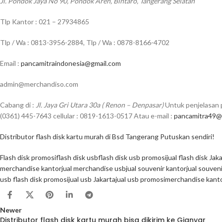
Jl. Pondok Jaya No 90, Pondok Aren, Bintaro, Tangerang Selatan
Tlp Kantor : 021 – 27934865
Tlp / Wa : 0813-3956-2884, Tlp / Wa : 0878-8166-4702
Email :
pancamitraindonesia@gmail.com
admin@merchandiso.com
Cabang di :
Jl. Jaya Gri Utara 30a ( Renon – Denpasar)
Untuk penjelasan p
(0361) 445-7643 cellular : 0819-1613-0517 Atau e-mail :
pancamitra49@
Distributor flash disk kartu murah di Bsd Tangerang Putuskan sendiri!
Flash disk promosi
flash disk usb
flash disk usb promosi
jual flash disk Jak
merchandise kantor
jual merchandise usb
jual souvenir kantor
jual souven
usb flash disk promosi
jual usb Jakarta
jual usb promosi
merchandise kanto
Newer
Distributor flash disk kartu murah bisa dikirim ke Gianyar