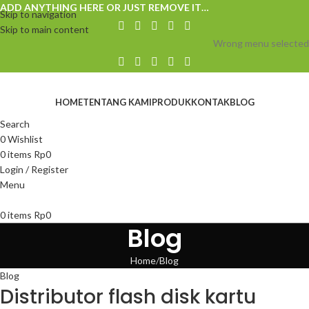
ADD ANYTHING HERE OR JUST REMOVE IT…
Skip to navigation
Skip to main content
Wrong menu selected
HOME
TENTANG KAMI
PRODUK
KONTAK
BLOG
Search
0
Wishlist
0
items
Rp
0
Login / Register
Menu
0
items
Rp
0
Blog
Home
Blog
Blog
Distributor flash disk kartu