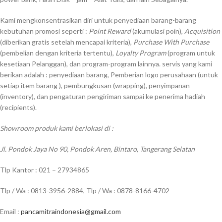
Kami mengkonsentrasikan diri untuk penyediaan barang-barang
kebutuhan promosi seperti :
Point Reward
(akumulasi poin),
Acquisition
(diberikan gratis setelah mencapai kriteria),
Purchase With Purchase
(pembelian dengan kriteria tertentu),
Loyalty Program
(program untuk
kesetiaan Pelanggan), dan program-program lainnya. servis yang kami
berikan adalah : penyediaan barang, Pemberian logo perusahaan (untuk
setiap item barang ), pembungkusan (wrapping), penyimpanan
(inventory), dan pengaturan pengiriman sampai ke penerima hadiah
(recipients).
Showroom produk kami berlokasi di :
Jl. Pondok Jaya No 90, Pondok Aren, Bintaro, Tangerang Selatan
Tlp Kantor : 021 – 27934865
Tlp / Wa : 0813-3956-2884, Tlp / Wa : 0878-8166-4702
Email :
pancamitraindonesia@gmail.com