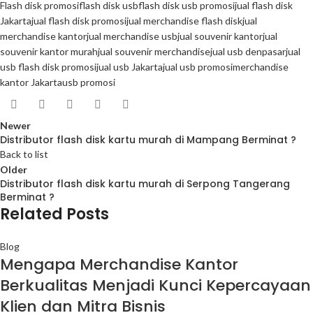
Flash disk promosi
flash disk usb
flash disk usb promosi
jual flash disk
Jakarta
jual flash disk promosi
jual merchandise flash disk
jual
merchandise kantor
jual merchandise usb
jual souvenir kantor
jual
souvenir kantor murah
jual souvenir merchandise
jual usb denpasar
jual
usb flash disk promosi
jual usb Jakarta
jual usb promosi
merchandise
kantor Jakarta
usb promosi
Newer
Distributor flash disk kartu murah di Mampang Berminat ?
Back to list
Older
Distributor flash disk kartu murah di Serpong Tangerang
Berminat ?
Related Posts
Blog
Mengapa Merchandise Kantor
Berkualitas Menjadi Kunci Kepercayaan
Klien dan Mitra Bisnis