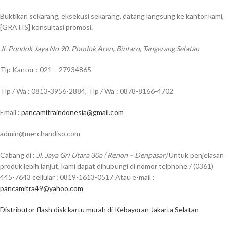
Buktikan sekarang, eksekusi sekarang, datang langsung ke kantor kami,
[GRATIS] konsultasi promosi.
Jl. Pondok Jaya No 90, Pondok Aren, Bintaro, Tangerang Selatan
Tlp Kantor : 021 – 27934865
Tlp / Wa : 0813-3956-2884, Tlp / Wa : 0878-8166-4702
Email :
pancamitraindonesia@gmail.com
admin@merchandiso.com
Cabang di :
Jl. Jaya Gri Utara 30a ( Renon – Denpasar)
Untuk penjelasan
produk lebih lanjut, kami dapat dihubungi di nomor telphone / (0361)
445-7643 cellular : 0819-1613-0517 Atau e-mail :
pancamitra49@yahoo.com
Distributor flash disk kartu murah di Kebayoran Jakarta Selatan