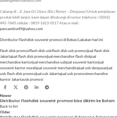
admin@merchandiso.com
Cabang di :
Jl. Jaya Gri Utara 30a ( Renon – Denpasar)
Untuk penjelasan
produk lebih lanjut, kami dapat dihubungi di nomor telphone / (0361)
445-7643 cellular : 0819-1613-0517 Atau e-mail :
pancamitra49@yahoo.com
Distributor Flashdisk souvenir promosi di Bekasi Lakukan hari ini
Flash disk promosi
flash disk usb
flash disk usb promosi
jual flash disk
Jakarta
jual flash disk promosi
jual merchandise flash disk
jual
merchandise kantor
jual merchandise usb
jual souvenir kantor
jual
souvenir kantor murah
jual souvenir merchandise
jual usb denpasar
jual
usb flash disk promosi
jual usb Jakarta
jual usb promosi
merchandise
kantor Jakarta
usb promosi
Newer
Distributor Flashdisk souvenir promosi bisa dikirim ke Batam
Back to list
Older