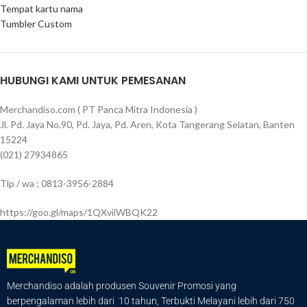
Tempat kartu nama
Tumbler Custom
HUBUNGI KAMI UNTUK PEMESANAN
Merchandiso.com ( PT Panca Mitra Indonesia )
Jl. Pd. Jaya No.90, Pd. Jaya, Pd. Aren, Kota Tangerang Selatan, Banten
15224
(021) 27934865
Tlp / wa ; 0813-3956-2884
https://goo.gl/maps/1QXviiWBQK22
Merchandiso adalah produsen Souvenir Promosi yang
berpengalaman lebih dari 10 tahun, Terbukti Melayani lebih dari 750