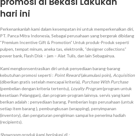
promosi di Bekasi Lakukan
hari ini
Perkenankanlah kami dalam kesempatan ini untuk memperkenalkan diri,
PT. Panca Mitra Indonesia, Sebagai perusahaan yang bergerak dibidang
“Premium Incentive Gift & Promotion” Untuk produk-Produk seperti
pulpen, tempat minum, aneka tas, elektronik, “designer collections”
power bank, Flash Disk – jam – Alat Tulis, dan lain Sebagainya.
Kami mengkonsentrasikan diri untuk penyediaan barang-barang
kebutuhan promosi seperti :
Point Reward
(akumulasi poin),
Acquisition
(diberikan gratis setelah mencapai kriteria),
Purchase With Purchase
(pembelian dengan kriteria tertentu),
Loyalty Program
(program untuk
kesetiaan Pelanggan), dan program-program lainnya. servis yang kami
berikan adalah : penyediaan barang, Pemberian logo perusahaan (untuk
setiap item barang ), pembungkusan (wrapping), penyimpanan
(inventory), dan pengaturan pengiriman sampai ke penerima hadiah
(recipients).
Showroom produk kami berlokasi di :