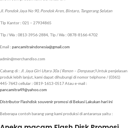
Jl. Pondok Jaya No 90, Pondok Aren, Bintaro, Tangerang Selatan
Tlp Kantor : 021 – 27934865
Tlp / Wa : 0813-3956-2884, Tlp / Wa : 0878-8166-4702
Email :
pancamitraindonesia@gmail.com
admin@merchandiso.com
Cabang di :
Jl. Jaya Giri Utara 30a ( Renon – Denpasar)
Untuk penjelasan
produk lebih lanjut, kami dapat dihubungi di nomor telphone / (0361)
445-7643 cellular : 0819-1613-0517 Atau e-mail :
pancamitra49@yahoo.com
Distributor Flashdisk souvenir promosi di Bekasi Lakukan hari ini
Beberapa contoh barang yang kami produksi di antaranya yaitu :
Aneka macam Flash Disk Promosi