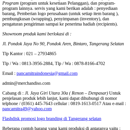
Program
(program untuk kesetiaan Pelanggan), dan program-
program lainnya. servis yang kami berikan adalah : penyediaan
barang, Pemberian logo perusahaan (untuk setiap item barang ),
pembungkusan (wrapping), penyimpanan (inventory), dan
pengaturan pengiriman sampai ke penerima hadiah (recipients).
Showroom produk kami berlokasi di :
Jl. Pondok Jaya No 90, Pondok Aren, Bintaro, Tangerang Selatan
Tlp Kantor : 021 – 27934865
Tlp / Wa : 0813-3956-2884, Tlp / Wa : 0878-8166-4702
Email :
pancamitraindonesia@gmail.com
admin@merchandiso.com
Cabang di :
Jl. Jaya Giri Utara 30a ( Renon – Denpasar)
Untuk
penjelasan produk lebih lanjut, kami dapat dihubungi di nomor
telphone / (0361) 445-7643 cellular : 0819-1613-0517 Atau e-mail :
pancamitra49@yahoo.com
Flashdisk promosi logo branding di Tangerang selatan
Beberapa contoh barang yang kami produksi di antaranya yaitu :