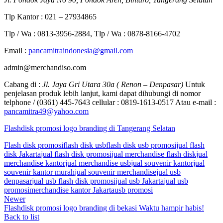
Tlp Kantor : 021 – 27934865
Tlp / Wa : 0813-3956-2884, Tlp / Wa : 0878-8166-4702
Email :
pancamitraindonesia@gmail.com
admin@merchandiso.com
Cabang di :
Jl. Jaya Gri Utara 30a ( Renon – Denpasar)
Untuk
penjelasan produk lebih lanjut, kami dapat dihubungi di nomor
telphone / (0361) 445-7643 cellular : 0819-1613-0517 Atau e-mail :
pancamitra49@yahoo.com
Flashdisk promosi logo branding di Tangerang Selatan
Flash disk promosi
flash disk usb
flash disk usb promosi
jual flash
disk Jakarta
jual flash disk promosi
jual merchandise flash disk
jual
merchandise kantor
jual merchandise usb
jual souvenir kantor
jual
souvenir kantor murah
jual souvenir merchandise
jual usb
denpasar
jual usb flash disk promosi
jual usb Jakarta
jual usb
promosi
merchandise kantor Jakarta
usb promosi
Newer
Flashdisk promosi logo branding di bekasi Waktu hampir habis!
Back to list