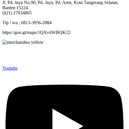
Jl. Pd. Jaya No.90, Pd. Jaya, Pd. Aren, Kota Tangerang Selatan,
Banten 15224
(021) 27934865
Tlp / wa ; 0813-3956-2884
https://goo.gl/maps/1QXviiWBQK22
Merchandiso adalah produsen Souvenir Promosi yang
berpengalaman lebih dari 10 tahun, Terbukti Melayani lebih dari
750 Perusahaan dan memproduksi lebih dari 500.000 Merchandise
(Souvenir Kantor terbaik kami sajikan untuk Anda).
Youtube