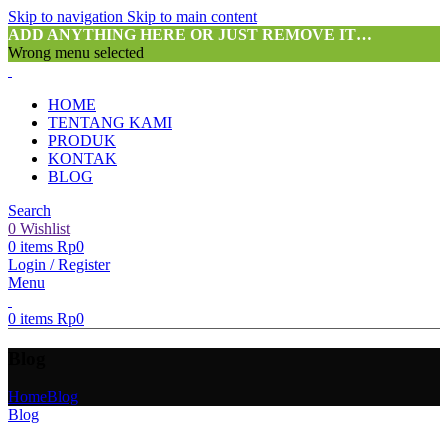
Skip to navigation
Skip to main content
ADD ANYTHING HERE OR JUST REMOVE IT…
Wrong menu selected
HOME
TENTANG KAMI
PRODUK
KONTAK
BLOG
Search
0
Wishlist
0
items
Rp
0
Login / Register
Menu
0
items
Rp
0
Blog
Home
Blog
Blog