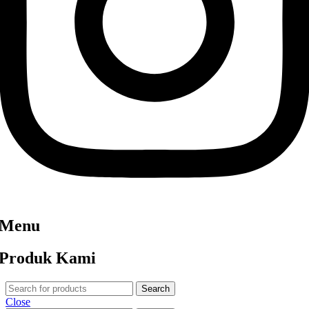
Menu
Produk Kami
Search
Close