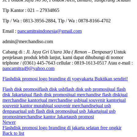
Tlp Kantor : 021 – 27934865
Tlp / Wa : 0813-3956-2884, Tlp / Wa : 0878-8166-4702
Email :
pancamitraindonesia@gmail.com
admin@merchandiso.com
Cabang di :
Jl. Jaya Gri Utara 30a ( Renon – Denpasar)
Untuk
penjelasan produk lebih lanjut, kami dapat dihubungi di nomor
telphone / (0361) 445-7643 cellular : 0819-1613-0517 Atau e-mail :
pancamitra49@yahoo.com
Flashdisk promosi logo branding di yogyakarta Buktikan sendiri!
Flash disk promosi
flash disk usb
flash disk usb promosi
jual flash
disk Jakarta
jual flash disk promosi
jual merchandise flash disk
jual
merchandise kantor
jual merchandise usb
jual souvenir kantor
jual
souvenir kantor murah
jual souvenir merchandise
jual usb
denpasar
jual usb flash disk promosi
jual usb Jakarta
jual usb
promosi
merchandise kantor Jakarta
usb promosi
Newer
Flashdisk promosi logo branding di jakarta selatan free ongkir
Back to list