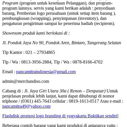
Program
(program untuk kesetiaan Pelanggan), dan program-
program lainnya. servis yang kami berikan adalah : penyediaan
barang, Pemberian logo perusahaan (untuk setiap item barang ),
pembungkusan (wrapping), penyimpanan (inventory), dan
pengaturan pengiriman sampai ke penerima hadiah (recipients).
Showroom produk kami berlokasi di :
Jl. Pondok Jaya No 90, Pondok Aren, Bintaro, Tangerang Selatan
Tlp Kantor : 021 – 27934865
Tlp / Wa : 0813-3956-2884, Tlp / Wa : 0878-8166-4702
Email :
pancamitraindonesia@gmail.com
admin@merchandiso.com
Cabang di :
Jl. Jaya Giri Utara 30a ( Renon – Denpasar)
Untuk
penjelasan produk lebih lanjut, kami dapat dihubungi di nomor
telphone / (0361) 445-7643 cellular : 0819-1613-0517 Atau e-mail :
pancamitra49@yahoo.com
Flashdisk promosi logo branding di yogyakarta Buktikan sendiri!
Beberapa contoh barang yang kami produksi di antaranya yaitu :