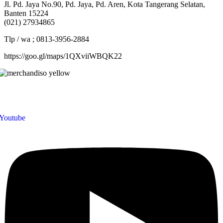
Jl. Pd. Jaya No.90, Pd. Jaya, Pd. Aren, Kota Tangerang Selatan,
Banten 15224
(021) 27934865
Tlp / wa ; 0813-3956-2884
https://goo.gl/maps/1QXviiWBQK22
Merchandiso adalah produsen Souvenir Promosi yang berpengalaman
lebih dari 10 tahun, Terbukti Melayani lebih dari 750 Perusahaan dan
memproduksi lebih dari 500.000 Merchandise (Souvenir Kantor terbai
kami sajikan untuk Anda).
Youtube