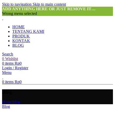
Skip to navigation
Skip to main content
ADD ANYTHING HERE OR JUST REMOVE IT…
Wrong menu selected
HOME
TENTANG KAMI
PRODUK
KONTAK
BLOG
Search
0
Wishlist
0
items
Rp
0
Login / Register
Menu
0
items
Rp
0
Blog
Home
Blog
Blog