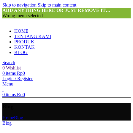
Skip to navigation
Skip to main content
ADD ANYTHING HERE OR JUST REMOVE IT…
Wrong menu selected
HOME
TENTANG KAMI
PRODUK
KONTAK
BLOG
Search
0
Wishlist
0
items
Rp
0
Login / Register
Menu
0
items
Rp
0
Blog
Home
Blog
Blog