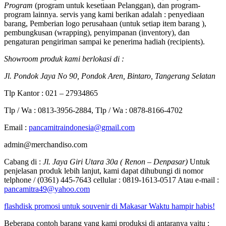
Program
(program untuk kesetiaan Pelanggan), dan program-
program lainnya. servis yang kami berikan adalah : penyediaan
barang, Pemberian logo perusahaan (untuk setiap item barang ),
pembungkusan (wrapping), penyimpanan (inventory), dan
pengaturan pengiriman sampai ke penerima hadiah (recipients).
Showroom produk kami berlokasi di :
Jl. Pondok Jaya No 90, Pondok Aren, Bintaro, Tangerang Selatan
Tlp Kantor : 021 – 27934865
Tlp / Wa : 0813-3956-2884, Tlp / Wa : 0878-8166-4702
Email :
pancamitraindonesia@gmail.com
admin@merchandiso.com
Cabang di :
Jl. Jaya Giri Utara 30a ( Renon – Denpasar)
Untuk
penjelasan produk lebih lanjut, kami dapat dihubungi di nomor
telphone / (0361) 445-7643 cellular : 0819-1613-0517 Atau e-mail :
pancamitra49@yahoo.com
flashdisk promosi untuk souvenir di Makasar Waktu hampir habis!
Beberapa contoh barang yang kami produksi di antaranya yaitu :