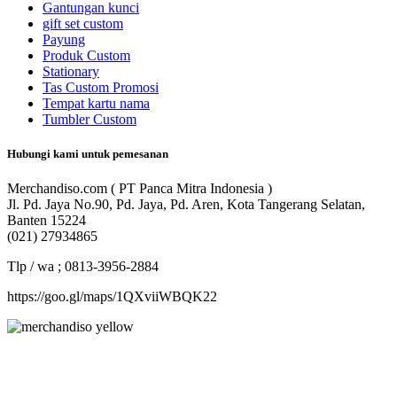
Gantungan kunci
gift set custom
Payung
Produk Custom
Stationary
Tas Custom Promosi
Tempat kartu nama
Tumbler Custom
Hubungi kami untuk pemesanan
Merchandiso.com ( PT Panca Mitra Indonesia )
Jl. Pd. Jaya No.90, Pd. Jaya, Pd. Aren, Kota Tangerang Selatan,
Banten 15224
(021) 27934865
Tlp / wa ; 0813-3956-2884
https://goo.gl/maps/1QXviiWBQK22
Merchandiso adalah produsen Souvenir Promosi yang
berpengalaman lebih dari 10 tahun, Terbukti Melayani lebih dari
750 Perusahaan dan memproduksi lebih dari 500.000 Merchandise
(Souvenir Kantor terbaik kami sajikan untuk Anda).