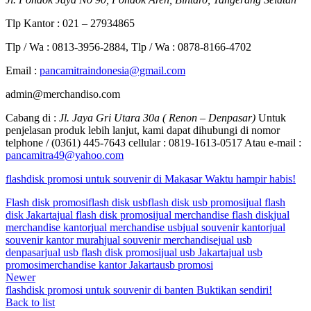
Tlp Kantor : 021 – 27934865
Tlp / Wa : 0813-3956-2884, Tlp / Wa : 0878-8166-4702
Email :
pancamitraindonesia@gmail.com
admin@merchandiso.com
Cabang di :
Jl. Jaya Gri Utara 30a ( Renon – Denpasar)
Untuk
penjelasan produk lebih lanjut, kami dapat dihubungi di nomor
telphone / (0361) 445-7643 cellular : 0819-1613-0517 Atau e-mail :
pancamitra49@yahoo.com
flashdisk promosi untuk souvenir di Makasar Waktu hampir habis!
Flash disk promosi
flash disk usb
flash disk usb promosi
jual flash
disk Jakarta
jual flash disk promosi
jual merchandise flash disk
jual
merchandise kantor
jual merchandise usb
jual souvenir kantor
jual
souvenir kantor murah
jual souvenir merchandise
jual usb
denpasar
jual usb flash disk promosi
jual usb Jakarta
jual usb
promosi
merchandise kantor Jakarta
usb promosi
Newer
flashdisk promosi untuk souvenir di banten Buktikan sendiri!
Back to list