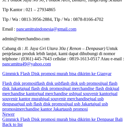
Tlp Kantor : 021 – 27934865
Tlp / Wa : 0813-3956-2884, Tlp / Wa : 0878-8166-4702
Email :
pancamitraindonesia@gmail.com
admin@merchandiso.com
Cabang di :
Jl. Jaya Gri Utara 30a ( Renon – Denpasar)
Untuk
penjelasan produk lebih lanjut, kami dapat dihubungi di nomor
telphone / (0361) 445-7643 cellular : 0819-1613-0517 Atau e-mail :
pancamitra49@yahoo.com
Gimmick Flash Disk promosi murah bisa dikirim ke Gianyar
Flash disk promosi
flash disk usb
flash disk usb promosi
jual flash
disk Jakarta
jual flash disk promosi
jual merchandise flash disk
jual
merchandise kantor
jual merchandise usb
jual souvenir kantor
jual
souvenir kantor murah
jual souvenir merchandise
jual usb
denpasar
jual usb flash disk promosi
jual usb Jakarta
jual usb
promosi
merchandise kantor Jakarta
usb promosi
Newer
Gimmick Flash Disk promosi murah bisa dikirim ke Denpasar Bali
Back to list