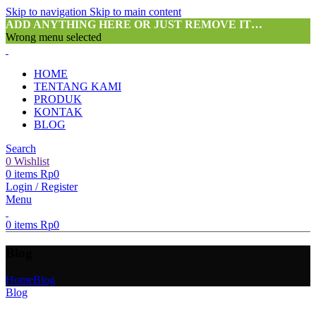
Skip to navigation
Skip to main content
ADD ANYTHING HERE OR JUST REMOVE IT…
Wrong menu selected
HOME
TENTANG KAMI
PRODUK
KONTAK
BLOG
Search
0
Wishlist
0
items
Rp
0
Login / Register
Menu
0
items
Rp
0
Blog
Home
Blog
Blog