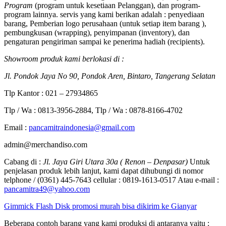
Program
(program untuk kesetiaan Pelanggan), dan program-
program lainnya. servis yang kami berikan adalah : penyediaan
barang, Pemberian logo perusahaan (untuk setiap item barang ),
pembungkusan (wrapping), penyimpanan (inventory), dan
pengaturan pengiriman sampai ke penerima hadiah (recipients).
Showroom produk kami berlokasi di :
Jl. Pondok Jaya No 90, Pondok Aren, Bintaro, Tangerang Selatan
Tlp Kantor : 021 – 27934865
Tlp / Wa : 0813-3956-2884, Tlp / Wa : 0878-8166-4702
Email :
pancamitraindonesia@gmail.com
admin@merchandiso.com
Cabang di :
Jl. Jaya Giri Utara 30a ( Renon – Denpasar)
Untuk
penjelasan produk lebih lanjut, kami dapat dihubungi di nomor
telphone / (0361) 445-7643 cellular : 0819-1613-0517 Atau e-mail :
pancamitra49@yahoo.com
Gimmick Flash Disk promosi murah bisa dikirim ke Gianyar
Beberapa contoh barang yang kami produksi di antaranya yaitu :