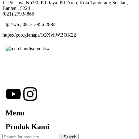
Jl. Pd. Jaya No.90, Pd. Jaya, Pd. Aren, Kota Tangerang Selatan,
Banten 15224
(021) 27934865
Tlp / wa ; 0813-3956-2884
https://goo.gl/maps/1QXviiWBQK22
Merchandiso adalah produsen Souvenir Promosi yang
berpengalaman lebih dari 10 tahun, Terbukti Melayani lebih dari
750 Perusahaan dan memproduksi lebih dari 500.000
Merchandise (Souvenir Kantor terbaik kami sajikan untuk Anda).
Menu
Produk Kami
Search