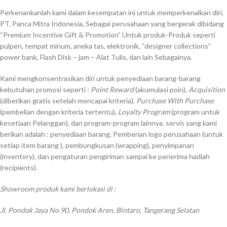
Perkenankanlah kami dalam kesempatan ini untuk memperkenalkan diri,
PT. Panca Mitra Indonesia, Sebagai perusahaan yang bergerak dibidang
“Premium Incentive Gift & Promotion” Untuk produk-Produk seperti
pulpen, tempat minum, aneka tas, elektronik, “designer collections”
power bank, Flash Disk – jam – Alat Tulis, dan lain Sebagainya.
Kami mengkonsentrasikan diri untuk penyediaan barang-barang
kebutuhan promosi seperti :
Point Reward
(akumulasi poin),
Acquisition
(diberikan gratis setelah mencapai kriteria),
Purchase With Purchase
(pembelian dengan kriteria tertentu),
Loyalty Program
(program untuk
kesetiaan Pelanggan), dan program-program lainnya. servis yang kami
berikan adalah : penyediaan barang, Pemberian logo perusahaan (untuk
setiap item barang ), pembungkusan (wrapping), penyimpanan
(inventory), dan pengaturan pengiriman sampai ke penerima hadiah
(recipients).
Showroom produk kami berlokasi di :
Jl. Pondok Jaya No 90, Pondok Aren, Bintaro, Tangerang Selatan