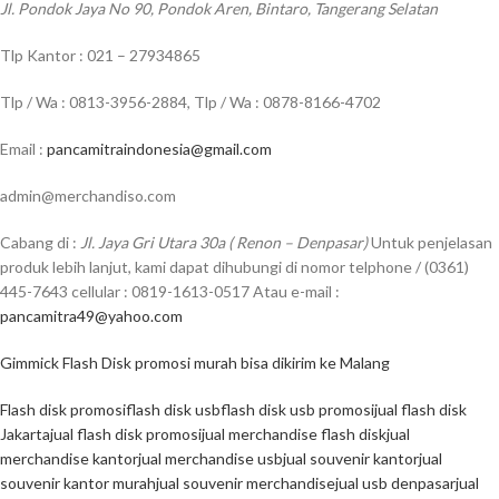
Jl. Pondok Jaya No 90, Pondok Aren, Bintaro, Tangerang Selatan
Tlp Kantor : 021 – 27934865
Tlp / Wa : 0813-3956-2884, Tlp / Wa : 0878-8166-4702
Email :
pancamitraindonesia@gmail.com
admin@merchandiso.com
Cabang di :
Jl. Jaya Gri Utara 30a ( Renon – Denpasar)
Untuk penjelasan
produk lebih lanjut, kami dapat dihubungi di nomor telphone / (0361)
445-7643 cellular : 0819-1613-0517 Atau e-mail :
pancamitra49@yahoo.com
Gimmick Flash Disk promosi murah bisa dikirim ke Malang
Flash disk promosi
flash disk usb
flash disk usb promosi
jual flash disk
Jakarta
jual flash disk promosi
jual merchandise flash disk
jual
merchandise kantor
jual merchandise usb
jual souvenir kantor
jual
souvenir kantor murah
jual souvenir merchandise
jual usb denpasar
jual