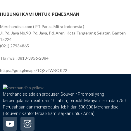
HUBUNGI KAMI UNTUK PEMESANAN
Merchandiso.com ( PT Panca Mitra Indonesia )
Jl. Pd. Jaya No.90, Pd. Jaya, Pd. Aren, Kota Tangerang Selatan, Banten
15224
(021) 27934865
Tlp / wa ; 0813-3956-2884
https://goo.gl/maps/1QXviiWBQK22
Merchandiso adalah produsen Souvenir Promosi yang
berpengalaman lebih dari 10 tahun, Terbukti Melayani lebih dari 750
Perusahaan dan memproduksi lebih dari 500.000 Merchandise
(Souvenir Kantor terbaik kami sajikan untuk Anda).