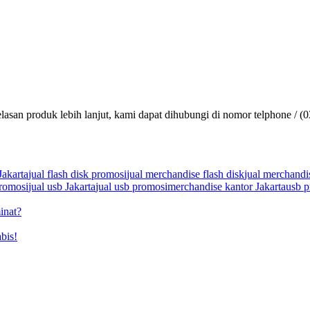
lasan produk lebih lanjut, kami dapat dihubungi di nomor telphone / (
Jakarta
jual flash disk promosi
jual merchandise flash disk
jual merchandi
promosi
jual usb Jakarta
jual usb promosi
merchandise kantor Jakarta
usb p
inat?
bis!