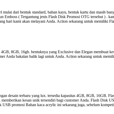
 mulai dari bentuk standard, bahan kayu, bentuk kartu dan masih ba
un Emboss ( Tergantung jenis Flash Disk Promosi OTG tersebut ) . kami
ang hari kami akan melayani Anda. Action sekarang untuk memiliki F
as 4GB, 8GB, 16gb. bentuknya yang Exclusive dan Elegan membuat kes
er Anda bakalan balik lagi untuk Anda. Action sekarang untuk memili
gan desain terbaru yang lux. tersedia kapasitas 4GB, 8GB, 16GB. Fla
a. memberikan kesan unik tersendiri bagi customer Anda. Flash Disk US
 Disk USB promosi Bahan kaca acrylic ini sekarang juga, sebelum kompet