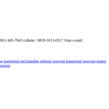
0361) 445-7643 cellular : 0819-1613-0517 Atau e-mail :
se kantor
jual merchandise usb
jual souvenir kantor
jual souvenir kantor
romosi