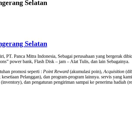
ngerang Selatan
ngerang Selatan
ri, PT. Panca Mitra Indonesia, Sebagai perusahaan yang bergerak di
tions” power bank, Flash Disk – jam – Alat Tulis, dan lain Sebagainya.
uhan promosi seperti :
Point Reward
(akumulasi poin),
Acquisition
(di
kesetiaan Pelanggan), dan program-program lainnya. servis yang kami
(inventory), dan pengaturan pengiriman sampai ke penerima hadiah (rec