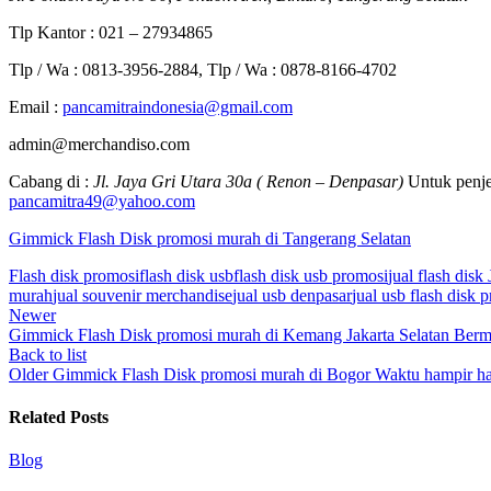
Tlp Kantor : 021 – 27934865
Tlp / Wa : 0813-3956-2884, Tlp / Wa : 0878-8166-4702
Email :
pancamitraindonesia@gmail.com
admin@merchandiso.com
Cabang di :
Jl. Jaya Gri Utara 30a ( Renon – Denpasar)
Untuk penje
pancamitra49@yahoo.com
Gimmick Flash Disk promosi murah di Tangerang Selatan
Flash disk promosi
flash disk usb
flash disk usb promosi
jual flash disk 
murah
jual souvenir merchandise
jual usb denpasar
jual usb flash disk 
Newer
Gimmick Flash Disk promosi murah di Kemang Jakarta Selatan Berm
Back to list
Older
Gimmick Flash Disk promosi murah di Bogor Waktu hampir ha
Related Posts
Blog