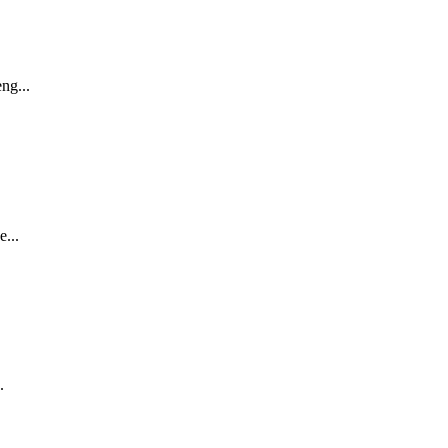
ng...
...
.