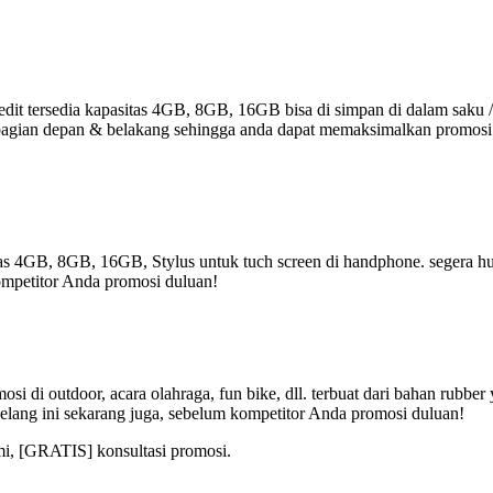
it tersedia kapasitas 4GB, 8GB, 16GB bisa di simpan di dalam saku /
r di bagian depan & belakang sehingga anda dapat memaksimalkan promos
tas 4GB, 8GB, 16GB, Stylus untuk tuch screen di handphone. segera hub
ompetitor Anda promosi duluan!
i di outdoor, acara olahraga, fun bike, dll. terbuat dari bahan rubbe
elang ini sekarang juga, sebelum kompetitor Anda promosi duluan!
mi, [GRATIS] konsultasi promosi.