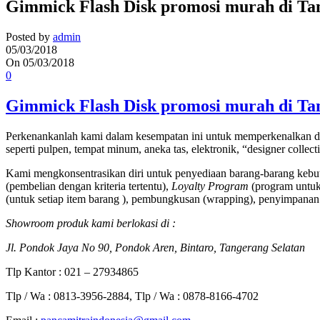
Gimmick Flash Disk promosi murah di Ta
Posted by
admin
05/03/2018
On 05/03/2018
0
Gimmick Flash Disk promosi murah di Ta
Perkenankanlah kami dalam kesempatan ini untuk memperkenalkan di
seperti pulpen, tempat minum, aneka tas, elektronik, “designer collec
Kami mengkonsentrasikan diri untuk penyediaan barang-barang kebut
(pembelian dengan kriteria tertentu),
Loyalty Program
(program untuk 
(untuk setiap item barang ), pembungkusan (wrapping), penyimpanan 
Showroom produk kami berlokasi di :
Jl. Pondok Jaya No 90, Pondok Aren, Bintaro, Tangerang Selatan
Tlp Kantor : 021 – 27934865
Tlp / Wa : 0813-3956-2884, Tlp / Wa : 0878-8166-4702