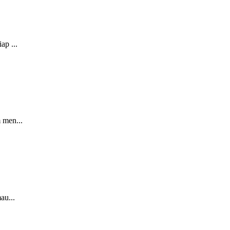
ap ...
 men...
au...