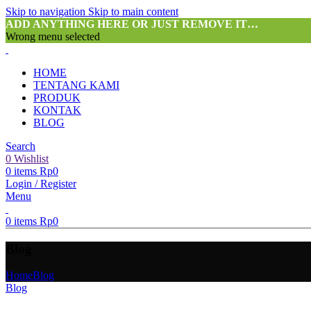
Skip to navigation
Skip to main content
ADD ANYTHING HERE OR JUST REMOVE IT…
Wrong menu selected
HOME
TENTANG KAMI
PRODUK
KONTAK
BLOG
Search
0
Wishlist
0
items
Rp
0
Login / Register
Menu
0
items
Rp
0
Blog
Home
Blog
Blog